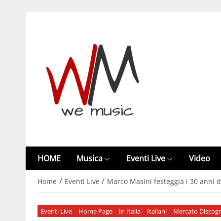
HOME
Musica
Eventi Live
Video
/
/
Home
Eventi Live
Marco Masini festeggia i 30 anni di 
Eventi Live
Home Page
In Italia
Italiani
Mercato Discogr