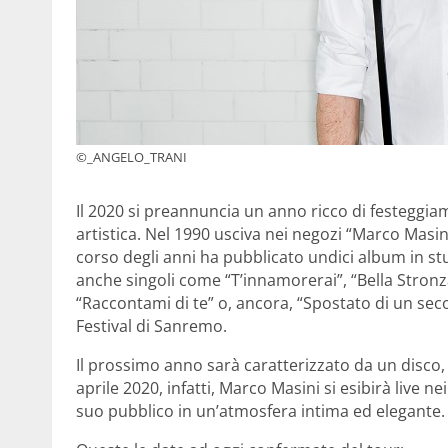
©_ANGELO_TRANI
Il 2020 si preannuncia un anno ricco di festeggia
artistica. Nel 1990 usciva nei negozi “Marco Masi
corso degli anni ha pubblicato undici album in stud
anche singoli come “T’innamorerai”, “Bella Stronza
“Raccontami di te” o, ancora, “Spostato di un seco
Festival di Sanremo.
Il prossimo anno sarà caratterizzato da un disco,
aprile 2020, infatti, Marco Masini si esibirà live nei
suo pubblico in un’atmosfera intima ed elegante.