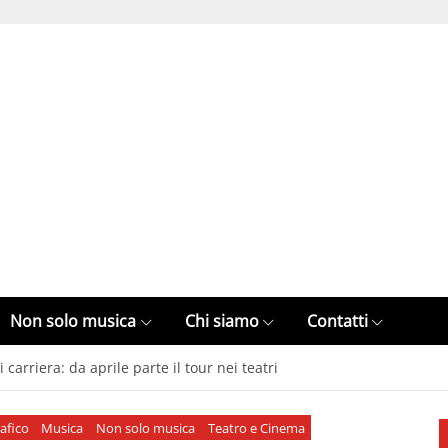
Non solo musica
Chi siamo
Contatti
carriera: da aprile parte il tour nei teatri
afico
Musica
Non solo musica
Teatro e Cinema