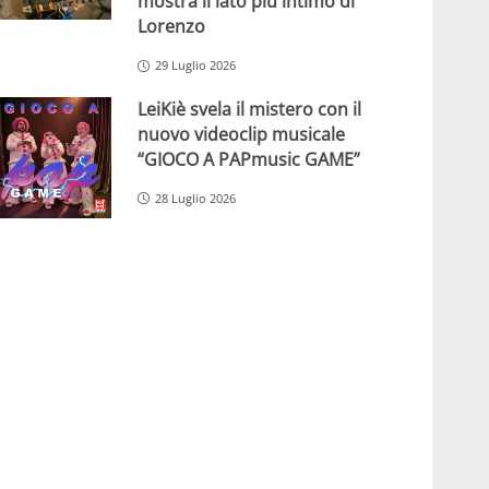
mostra il lato più intimo di
Lorenzo
29 Luglio 2026
LeiKiè svela il mistero con il
nuovo videoclip musicale
“GIOCO A PAPmusic GAME”
28 Luglio 2026