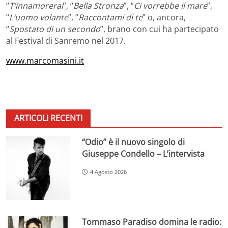
“
T’innamorerai
”, “
Bella Stronza
”, “
Ci vorrebbe il mare
”,
“
L’uomo volante
”, “
Raccontami di te
” o, ancora,
“
Spostato di un secondo
”, brano con cui ha partecipato
al Festival di Sanremo nel 2017.
www.marcomasini.it
ARTICOLI RECENTI
“Odio” è il nuovo singolo di
Giuseppe Condello – L’intervista
4 Agosto 2026
Tommaso Paradiso domina le radio: