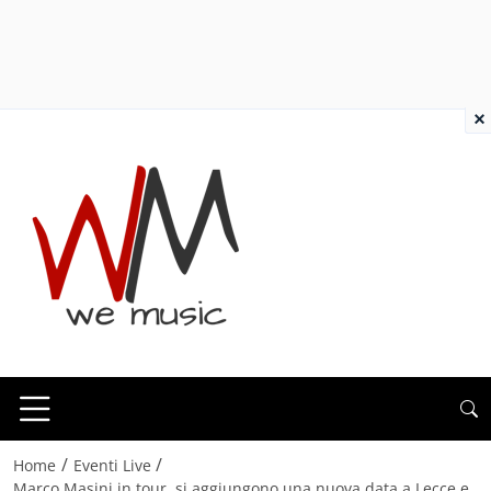
×
/
/
Home
Eventi Live
Marco Masini in tour, si aggiungono una nuova data a Lecce e