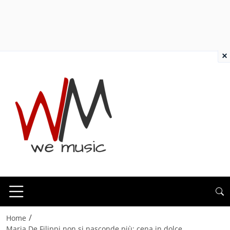
×
/
Home
Maria De Filippi non si nasconde più: cena in dolce