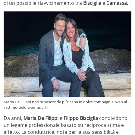
di un possibile riavvicinamento tra
Bisciglia
e
Camassa
.
Maria De Filippi non si nasconde più: cena in dolce compagnia, web al
settimo cielo-wemusic.it-
Da anni,
Maria De Filippi
e
Filippo Bisciglia
condividono
un legame professionale basato su reciproca stima e
affetto. La conduttrice, nota per la sua sensibilità e