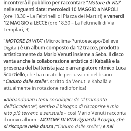
incontrerà il pubblico per raccontare “
Motore di Vita
”
nelle seguenti date: mercoledì 10 MAGGIO a NAPOLI
(ore 18.30 – La Feltrinelli di Piazza dei Martiri) e
venerdì
12 MAGGIO a LECCE
(ore 18.30 – La Feltrinelli di Via
Templari, 9).
“
MOTORE DI VITA
”
(Microclima-Puntoeacapo/Believe
Digital)
è un album composto da 12 tracce, prodotto
artisticamente da Mario Venuti insieme a Seba. Il disco
vanta anche la collaborazione artistica di Kaballà e la
presenza del batterista jazz e arrangiatore ritmico
Luca
Scorziello
, che ha curato le percussioni del brano
“
Caduto dalle stelle
”
, scritto da Venuti e Kaballà e
attualmente in rotazione radiofonica!
«
Abbandonati i temi sociologici de “Il tramonto
dell’Occidente”, sentivo il bisogno di riscoprire il mio
lato più terreno e sensuale
– così Mario Venuti racconta
il nuovo album –
MOTORE DI VITA riguarda il corpo, che
si riscopre nella danza
(“Caduto dalle stelle”)
e nei