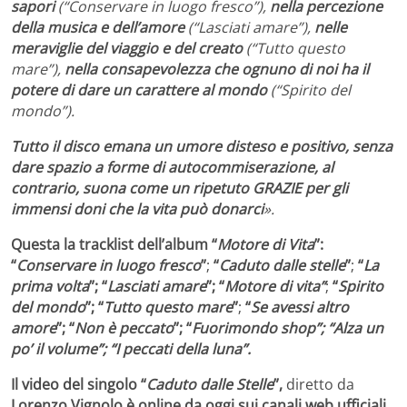
sapori
(“Conservare in luogo fresco”),
nella percezione
della musica e dell’amore
(“Lasciati amare”),
nelle
meraviglie del viaggio e del creato
(“Tutto questo
mare”),
nella consapevolezza che ognuno di noi ha il
potere di dare un carattere al mondo
(“Spirito del
mondo”).
Tutto il disco emana un umore disteso e positivo, senza
dare spazio a forme di autocommiserazione, al
contrario, suona come un ripetuto GRAZIE per gli
immensi doni che la vita può donarci
».
Questa la tracklist dell’album “
Motore di Vita
”:
“
Conservare in luogo fresco
”
;
“
Caduto dalle stelle
”
;
“
La
prima volta
”; “
Lasciati amare
”; “
Motore di vita”
;
“
Spirito
del mondo
”; “
Tutto questo mare
”
;
“
Se avessi altro
amore
”; “
Non è peccato
”; “
Fuorimondo shop”; “Alza un
po’ il volume”; “I peccati della luna”.
Il video del singolo “
Caduto dalle Stelle
”,
diretto da
Lorenzo Vignolo è online da oggi sui canali web ufficiali