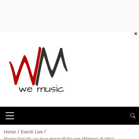
×
/
/
Home
Eventi Live
Mario Venuti: un tour mozzafiato con “Motore di Vita”