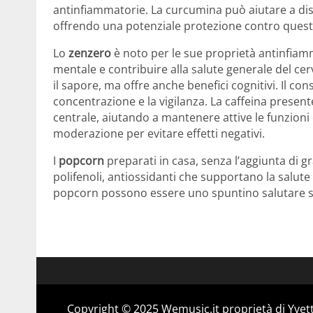
antinfiammatorie.
La curcumina può aiutare a dist
offrendo una potenziale protezione contro quest
Lo
zenzero
è noto per le sue proprietà antinfiamm
mentale e contribuire alla salute generale del cerv
il sapore, ma offre anche benefici cognitivi.
​
Il co
concentrazione e la vigilanza.
La caffeina present
centrale, aiutando a mantenere attive le funzioni 
moderazione per evitare effetti negativi.
I
popcorn
preparati in casa, senza l’aggiunta di gr
polifenoli, antiossidanti che supportano la salute
popcorn possono essere uno spuntino salutare s
Copyright © 2025 Wemusic.it proprietà di Yvett