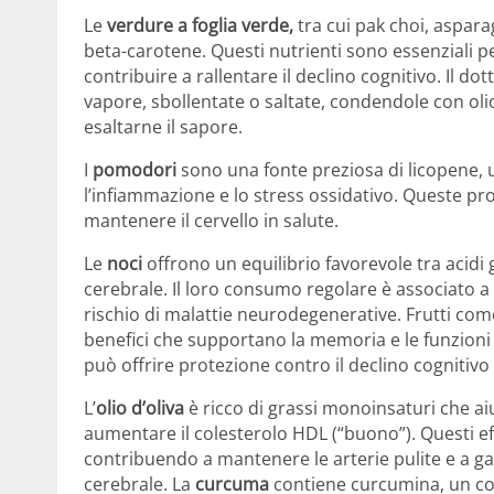
Le
verdure a foglia verde,
tra cui pak choi, asparagi
beta-carotene.
Questi nutrienti sono essenziali p
contribuire a rallentare il declino cognitivo.
Il do
vapore, sbollentate o saltate, condendole con olio 
esaltarne il sapore.
I
pomodori
sono una fonte preziosa di licopene,
l’infiammazione e lo stress ossidativo.
Queste pro
mantenere il cervello in salute.
Le
noci
offrono un equilibrio favorevole tra acidi
cerebrale.
Il loro consumo regolare è associato a
rischio di malattie neurodegenerative.
Frutti com
benefici che supportano la memoria e le funzioni 
può offrire protezione contro il declino cognitivo l
L’
olio d’oliva
è ricco di grassi monoinsaturi che aiu
aumentare il colesterolo HDL (“buono”).
Questi ef
contribuendo a mantenere le arterie pulite e a g
cerebrale.
La
curcuma
contiene curcumina, un com