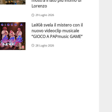
mostra il lato più intimo di
Lorenzo
29 Luglio 2026
LeiKiè svela il mistero con il
nuovo videoclip musicale
“GIOCO A PAPmusic GAME”
28 Luglio 2026