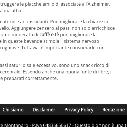
ruggere le placche amiloidi associate all’Alzheimer,
a malattia.
atorie e antiossidanti.
Può migliorare la chiarezza
ello.
Aggiungere zenzero ai pasti non solo arricchisce
nsumo moderato di
caffè e tè
può migliorare la
e in queste bevande stimola il sistema nervoso
cognitive.
Tuttavia, è importante consumarle con
assi saturi o sale eccessivo, sono uno snack ricco di
 cerebrale.
Essendo anche una buona fonte di fibre, i
e preparati correttamente.
Chi siamo
Disclaimer
Privacy Policy
Redazione
e Montanaro - P.Iva 04835650617 - Questo blog non è una te