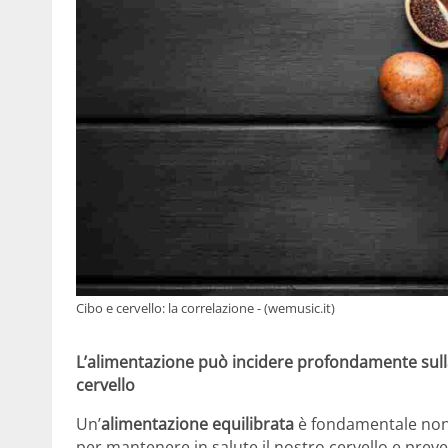
Cibo e cervello: la correlazione - (wemusic.it)
L’alimentazione può incidere profondamente sulla
cervello
Un’
alimentazione equilibrata
è fondamentale non 
per mantenere in salute il nostro cervello e prev