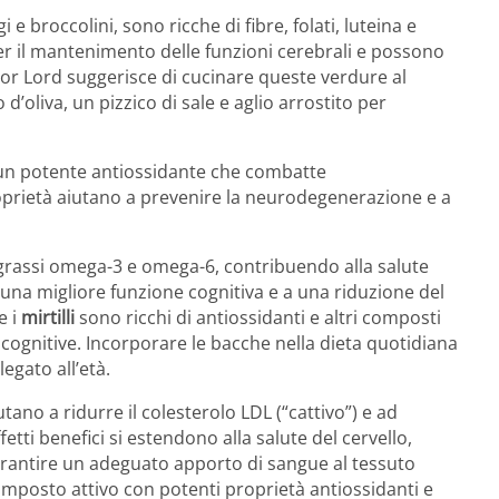
 e broccolini, sono ricche di fibre, folati, luteina e
er il mantenimento delle funzioni cerebrali e possono
ttor Lord suggerisce di cucinare queste verdure al
d’oliva, un pizzico di sale e aglio arrostito per
 un potente antiossidante che combatte
prietà aiutano a prevenire la neurodegenerazione e a
 grassi omega-3 e omega-6, contribuendo alla salute
 una migliore funzione cognitiva e a una riduzione del
e i
mirtilli
sono ricchi di antiossidanti e altri composti
cognitive.
Incorporare le bacche nella dieta quotidiana
egato all’età.
tano a ridurre il colesterolo LDL (“cattivo”) e ad
fetti benefici si estendono alla salute del cervello,
arantire un adeguato apporto di sangue al tessuto
posto attivo con potenti proprietà antiossidanti e