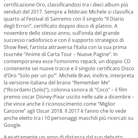
certificazione Oro, classificandosi tra i dieci album più
venduti del 2017. Sempre a febbraio Michele si classifica
quarto al Festival di Sanremo con il singolo “Il Diario
degli Errori”, certificato doppio disco di platino. A
novembre dello stesso anno, sull’onda del grande
successo radiofonico e con il supporto strategico di
Show Reel, l’artista attraversa l’Italia con la sua prima
tournée “Anime di Carta Tour – Nuove Pagine”. In
contemporanea esce l’omonimo repack, un doppio CD
contenente sei nuove tracce e il singolo certificato Disco
d’Oro “Solo per un po’”. Michele Bravi, inoltre, interpreta
la versione italiana del brano “Remember Me”
(“Ricordami (Solo)”), colonna sonora di “Coco” – il film
premio oscar Disney-Pixar uscito nelle sale a dicembre –
che vince anche il riconoscimento come “Miglior
Canzone” agli Oscar 2018. Il 2017 è l’anno che lo vede
anche eletto tra i 10 personaggi maschili più ricercati su
Google.
A esattamente un anno di distanza dal suo debutto