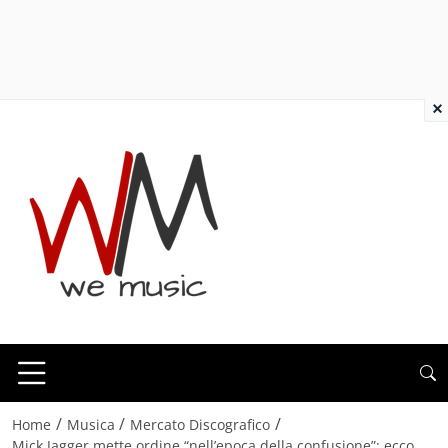
×
/
/
/
Home
Musica
Mercato Discografico
Mick Jagger mette ordine “nell’epoca della confusione”: ecco