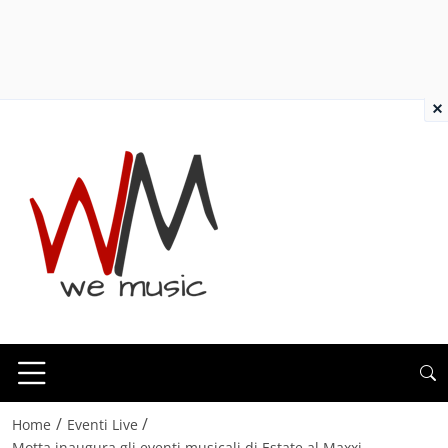
×
/
/
Home
Eventi Live
Motta inaugura gli eventi musicali di Estate al Maxxi