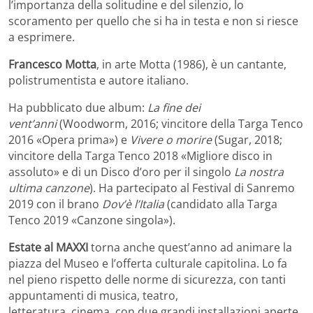
l’importanza della solitudine e del silenzio, lo
scoramento per quello che si ha in testa e non si riesce
a esprimere.
Francesco Motta
, in arte Motta (1986), è un cantante,
polistrumentista e autore italiano.
Ha pubblicato due album:
La fine dei
vent’anni
(Woodworm, 2016; vincitore della Targa Tenco
2016 «Opera prima») e
Vivere o morire
(Sugar, 2018;
vincitore della Targa Tenco 2018 «Migliore disco in
assoluto» e di un Disco d’oro per il singolo
La nostra
ultima canzone
). Ha partecipato al Festival di Sanremo
2019 con il brano
Dov’è l’Italia
(candidato alla Targa
Tenco 2019 «Canzone singola»).
Estate al MAXXI
torna anche quest’anno ad animare la
piazza del Museo e l’offerta culturale capitolina. Lo fa
nel pieno rispetto delle norme di sicurezza, con tanti
appuntamenti di musica, teatro,
letteratura, cinema, con due grandi installazioni aperte