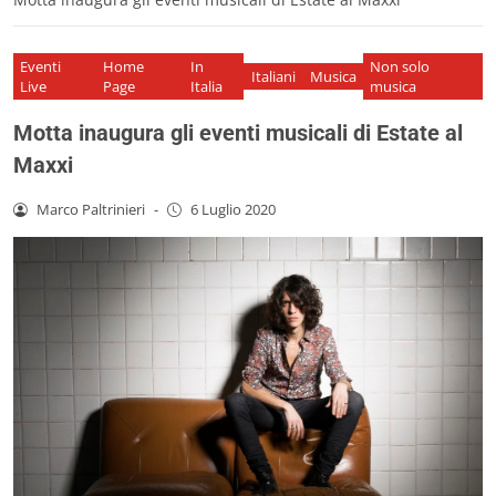
Eventi
Home
In
Non solo
Italiani
Musica
Live
Page
Italia
musica
Motta inaugura gli eventi musicali di Estate al
Maxxi
Marco Paltrinieri
-
6 Luglio 2020