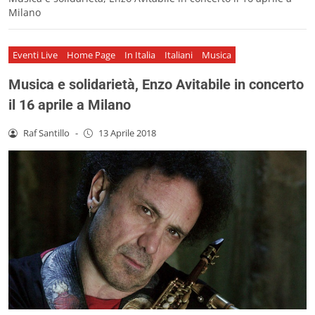
Milano
Eventi Live
Home Page
In Italia
Italiani
Musica
Musica e solidarietà, Enzo Avitabile in concerto
il 16 aprile a Milano
Raf Santillo
-
13 Aprile 2018