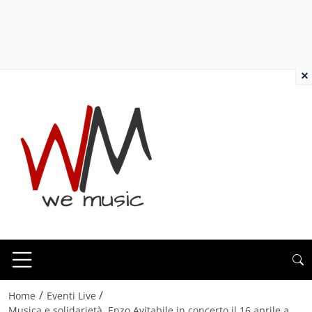
×
/
/
Home
Eventi Live
Musica e solidarietà, Enzo Avitabile in concerto il 16 aprile a