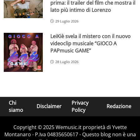
prima: il trailer del film che mostra il
lato più intimo di Lorenzo
29 Luglio 2026
LeiKiè svela il mistero con il nuovo
videoclip musicale “GIOCO A
PAPmusic GAME”
28 Luglio 2026
Chi
Privacy
Disclaimer
Redazione
siamo
Policy
Copyright © 2025 Wemusic.it proprietà di Yvette
Montanaro - P.Iva 04835650617 - Questo blog non è una