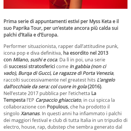
Prima serie di appuntamenti estivi per Myss Keta e il
suo Paprika Tour, per un’estate ancora più calda sui
palchi d’Italia e d’Europa.
Performer situazionista, rapper dall’attitudine punk,
icona pop e diva definitiva,
ha esordito nel 2013
con
Milano, sushi e coca
. Da lì in poi, una serie
di
successi stratosferici
come
In gabbia (non ci
vado)
,
Burqa di Gucci
,
Le ragazze di Porta Venezia
,
raccolti successivamente nel greatest hits
L’angelo
dall’occhiale da sera: col cuore in gola
(2016)
.
Nell’estate 2017 pubblica per l’etichetta
La
Tempesta
l’EP
Carpaccio ghiacciato
, in cui spicca la
collaborazione con
Populous
, che ha prodotto il
singolo
Xananas
. In questi anni ha infiammato i palchi
dei maggiori festival e club di tutta Italia in un tripudio di
electro, house, rap, dubstep che sembra generato dal