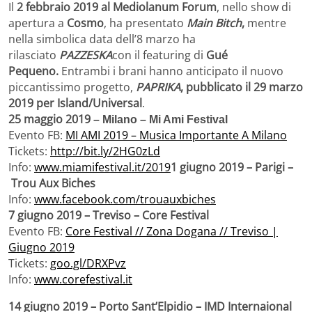
Il
2 febbraio 2019 al Mediolanum Forum
, nello show di
apertura a
Cosmo
, ha presentato
Main Bitch
,
mentre
nella simbolica data dell’8 marzo ha
rilasciato
PAZZESKA
con il featuring di
Gué
Pequeno.
Entrambi i brani hanno anticipato il nuovo
piccantissimo progetto,
PAPRIKA
, pubblicato il 29 marzo
2019 per Island/Universal
.
25 maggio 2019
– Milano – Mi Ami Festival
Evento FB:
MI AMI 2019 – Musica Importante A Milano
Tickets:
http://bit.ly/2HG0zLd
Info:
www.miamifestival.it/2019
1 giugno 2019 – Parigi –
Trou Aux Biches
Info:
www.facebook.com/trouauxbiches
7 giugno 2019 – Treviso – Core Festival
Evento FB:
Core Festival // Zona Dogana // Treviso |
Giugno 2019
Tickets:
goo.gl/DRXPvz
Info:
www.corefestival.it
14 giugno 2019 – Porto Sant’Elpidio – IMD Internaional