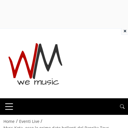
×
/
/
Home
Eventi Live
Myss Keta, ecco le prime date bollenti del Paprika Tour