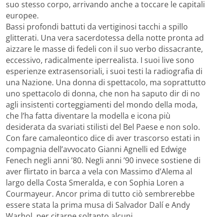
suo stesso corpo, arrivando anche a toccare le capitali
europee.
Bassi profondi battuti da vertiginosi tacchi a spillo
glitterati. Una vera sacerdotessa della notte pronta ad
aizzare le masse di fedeli con il suo verbo dissacrante,
eccessivo, radicalmente iperrealista. I suoi live sono
esperienze extrasensoriali, i suoi testi la radiografia di
una Nazione. Una donna di spettacolo, ma soprattutto
uno spettacolo di donna, che non ha saputo dir di no
agli insistenti corteggiamenti del mondo della moda,
che l’ha fatta diventare la modella e icona più
desiderata da svariati stilisti del Bel Paese e non solo.
Con fare camaleontico dice di aver trascorso estati in
compagnia dell’avvocato Gianni Agnelli ed Edwige
Fenech negli anni ’80. Negli anni ’90 invece sostiene di
aver flirtato in barca a vela con Massimo d’Alema al
largo della Costa Smeralda, e con Sophia Loren a
Courmayeur. Ancor prima di tutto ciò sembrerebbe
essere stata la prima musa di Salvador Dalí e Andy
Warhol, per citarne soltanto alcuni.