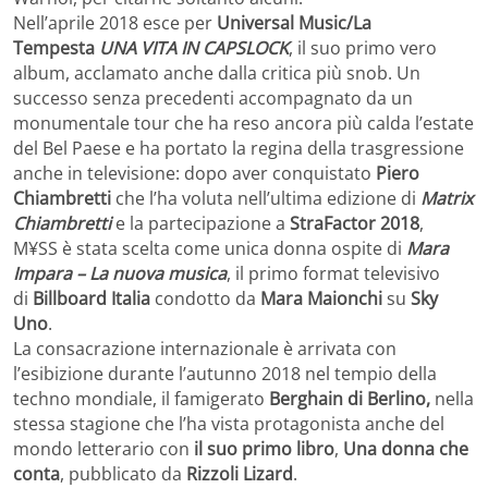
Nell’aprile 2018 esce per
Universal Music/La
Tempesta
UNA VITA IN CAPSLOCK
, il suo primo vero
album, acclamato anche dalla critica più snob. Un
successo senza precedenti accompagnato da un
monumentale tour che ha reso ancora più calda l’estate
del Bel Paese e ha portato la regina della trasgressione
anche in televisione: dopo aver conquistato
Piero
Chiambretti
che l’ha voluta nell’ultima edizione di
Matrix
Chiambretti
e la partecipazione a
StraFactor 2018
,
M¥SS è stata scelta come unica donna ospite di
Mara
Impara – La nuova musica
, il primo format televisivo
di
Billboard Italia
condotto da
Mara Maionchi
su
Sky
Uno
.
La consacrazione internazionale è arrivata con
l’esibizione durante l’autunno 2018 nel tempio della
techno mondiale, il famigerato
Berghain di Berlino,
nella
stessa stagione che l’ha vista protagonista anche del
mondo letterario con
il suo primo libro
,
Una donna che
conta
, pubblicato da
Rizzoli Lizard
.