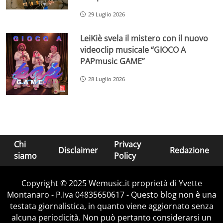
29 Luglio 2026
LeiKiè svela il mistero con il nuovo
videoclip musicale “GIOCO A
PAPmusic GAME”
28 Luglio 2026
Chi
Privacy
Disclaimer
Redazione
siamo
Policy
Copyright © 2025 Wemusic.it proprietà di Yvette
Montanaro - P.Iva 04835650617 - Questo blog non è una
testata giornalistica, in quanto viene aggiornato senza
alcuna periodicità. Non può pertanto considerarsi un