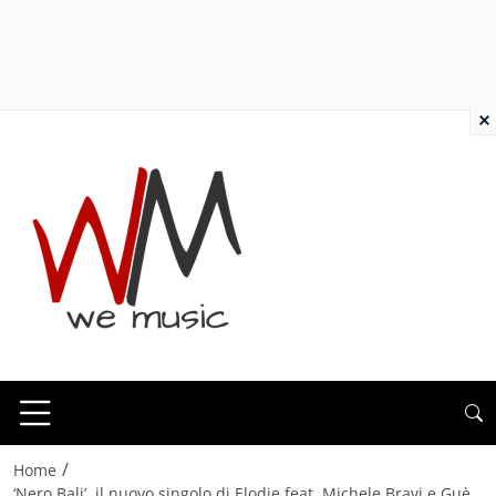
×
/
Home
‘Nero Bali’, il nuovo singolo di Elodie feat. Michele Bravi e Guè