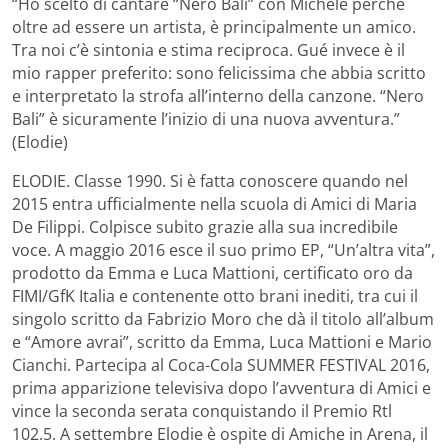
“Ho scelto di cantare “Nero Bali” con Michele perché
oltre ad essere un artista, è principalmente un amico.
Tra noi c’è sintonia e stima reciproca. Gué invece è il
mio rapper preferito: sono felicissima che abbia scritto
e interpretato la strofa all’interno della canzone. “Nero
Bali” è sicuramente l’inizio di una nuova avventura.”
(Elodie)
ELODIE. Classe 1990. Si è fatta conoscere quando nel
2015 entra ufficialmente nella scuola di Amici di Maria
De Filippi. Colpisce subito grazie alla sua incredibile
voce. A maggio 2016 esce il suo primo EP, “Un’altra vita”,
prodotto da Emma e Luca Mattioni, certificato oro da
FIMI/GfK Italia e contenente otto brani inediti, tra cui il
singolo scritto da Fabrizio Moro che dà il titolo all’album
e “Amore avrai”, scritto da Emma, Luca Mattioni e Mario
Cianchi. Partecipa al Coca-Cola SUMMER FESTIVAL 2016,
prima apparizione televisiva dopo l’avventura di Amici e
vince la seconda serata conquistando il Premio Rtl
102.5. A settembre Elodie è ospite di Amiche in Arena, il