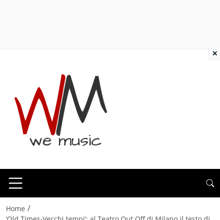
×
/
Home
‘Old Times-Vecchi tempi’: al Teatro Out Off di Milano il testo di