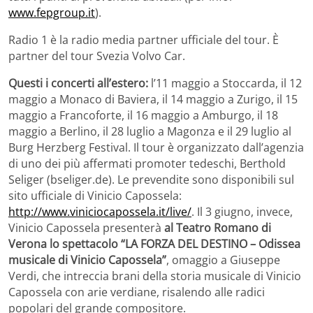
www.fepgroup.it
).
Radio 1 è la radio media partner ufficiale del tour. È
partner del tour Svezia Volvo Car.
Questi i concerti all’estero:
l’11 maggio a Stoccarda, il 12
maggio a Monaco di Baviera, il 14 maggio a Zurigo, il 15
maggio a Francoforte, il 16 maggio a Amburgo, il 18
maggio a Berlino, il 28 luglio a Magonza e il 29 luglio al
Burg Herzberg Festival. Il tour è organizzato dall’agenzia
di uno dei più affermati promoter tedeschi, Berthold
Seliger (bseliger.de). Le prevendite sono disponibili sul
sito ufficiale di Vinicio Capossela:
http://www.viniciocapossela.it/live/
. Il 3 giugno, invece,
Vinicio Capossela presenterà
al Teatro Romano di
Verona lo spettacolo “LA FORZA DEL DESTINO – Odissea
musicale di Vinicio Capossela”
, omaggio a Giuseppe
Verdi, che intreccia brani della storia musicale di Vinicio
Capossela con arie verdiane, risalendo alle radici
popolari del grande compositore.