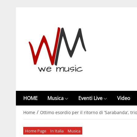
HOME
Musica
Eventi Live
Video
/
Home
Ottimo esordio per il ritorno di ‘Sarabanda’, tri
Home Page
In Italia
Musica