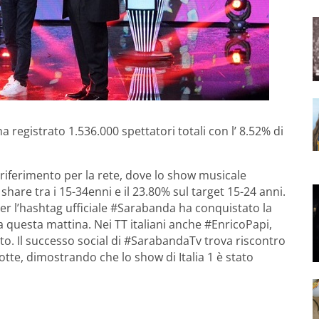
 registrato 1.536.000 spettatori totali con l’ 8.52% di
i riferimento per la rete, dove lo show musicale
hare tra i 15-34enni e il 23.80% sul target 15-24 anni.
ter l’hashtag ufficiale #Sarabanda ha conquistato la
a questa mattina. Nei TT italiani anche #EnricoPapi,
o. Il successo social di #SarabandaTv trova riscontro
te, dimostrando che lo show di Italia 1 è stato