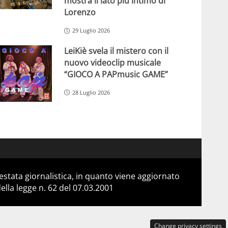
mostra il lato più intimo di
Lorenzo
29 Luglio 2026
LeiKiè svela il mistero con il
nuovo videoclip musicale
“GIOCO A PAPmusic GAME”
28 Luglio 2026
stata giornalistica, in quanto viene aggiornato
lla legge n. 62 del 07.03.2001
Change privacy settings