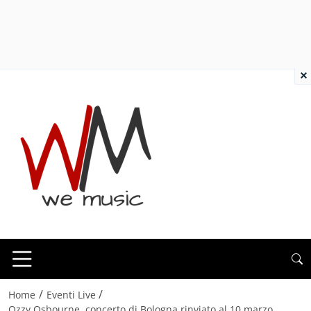
×
/
/
Home
Eventi Live
Ozzy Osbourne, concerto di Bologna rinviato al 10 marzo