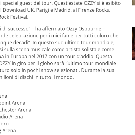
pecial guest del tour. Quest’estate OZZY si è esibito
al Download UK, Parigi e Madrid, al Firenze Rocks,
ock Festival.
i di successo” – ha affermato Ozzy Osbourne –
e celebrazione per i miei fan e per tutti coloro che
inque decadi”. In questo suo ultimo tour mondiale,
 sulla scena musicale come artista solista e come
a in Europa nel 2017 con un tour d’addio. Questa
ZZY in giro per il globo sarà l’ultimo tour mondiale
futuro solo in pochi show selezionati. Durante la sua
lioni di dischi in tutto il mondo.
rena
point Arena
chester Arena
adio Arena
ydro
g Arena