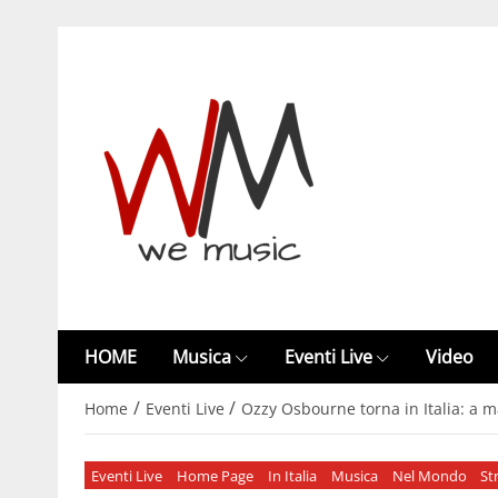
HOME
Musica
Eventi Live
Video
/
/
Home
Eventi Live
Ozzy Osbourne torna in Italia: a m
Eventi Live
Home Page
In Italia
Musica
Nel Mondo
St