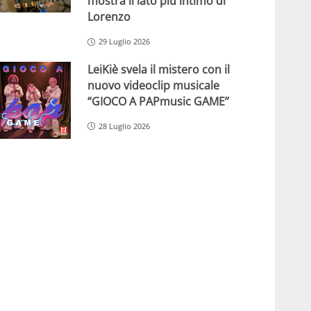
mostra il lato più intimo di
Lorenzo
29 Luglio 2026
LeiKiè svela il mistero con il
nuovo videoclip musicale
“GIOCO A PAPmusic GAME”
28 Luglio 2026