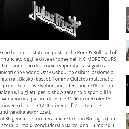
che ha conquistato un posto nella Rock & Roll Hall of
nnunciato oggi le date europee del “NO MORE TOURS
1992). L’annuncio dell’iconica superstar fa seguito ai
icati che vedono Ozzy Osbourne esibirsi assieme ai
chitarra), Blasko (basso), Tommy Clufetos (batteria) e
, prodotto da Live Nation, includerà anche l’Italia con
ologna. I biglietti per lo show saranno disponibili in
livenation.it a partire dalle ore 11.00 di mercoledì 5
rà invece dalle ore 12.00 di venerdì 7 settembre su
unti vendita autorizzati.
no il 30 gennaio e toccherà anche la Gran Bretagna (con
zzera, prima di concludersi a Barcellona il 3 marzo. I