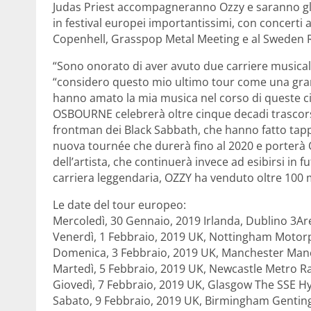
Judas Priest accompagneranno Ozzy e saranno gli s
in festival europei importantissimi, con concerti 
Copenhell, Grasspop Metal Meeting e al Sweden R
“Sono onorato di aver avuto due carriere musical
“considero questo mio ultimo tour come una grand
hanno amato la mia musica nel corso di queste c
OSBOURNE celebrerà oltre cinque decadi trascorsi
frontman dei Black Sabbath, che hanno fatto tapp
nuova tournée che durerà fino al 2020 e porterà O
dell’artista, che continuerà invece ad esibirsi in 
carriera leggendaria, OZZY ha venduto oltre 100 mi
Le date del tour europeo:
Mercoledì, 30 Gennaio, 2019 Irlanda, Dublino 3A
Venerdì, 1 Febbraio, 2019 UK, Nottingham Motor
Domenica, 3 Febbraio, 2019 UK, Manchester Man
Martedì, 5 Febbraio, 2019 UK, Newcastle Metro R
Giovedì, 7 Febbraio, 2019 UK, Glasgow The SSE H
Sabato, 9 Febbraio, 2019 UK, Birmingham Gentin