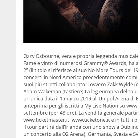
Ozzy Osbourne, vera e propria leggenda musicale 
Fame e vinto di numerosi Grammy® Awards, ha a
2” (il titolo si riferisce al suo No More Tours del 
concerti in Nord America precedentemente comun
suoi più stretti collaboratori ovvero Zakk Wylde (
Adam Wakeman (tastiere).
La leg europea del tour
un’unica data il 1 marzo 2019 all’Unipol Arena di B
anteprima per gli iscritti a My Live Nation su www.
settembre (per 48 ore). La vendita generale parti
www.ticketmaster.it, www.ticketone.it e in tutti i p
Il tour partirà dall’Irlanda con uno show a Dubli
un concerto alla O2 Arena), Germania, Svezia e Svi