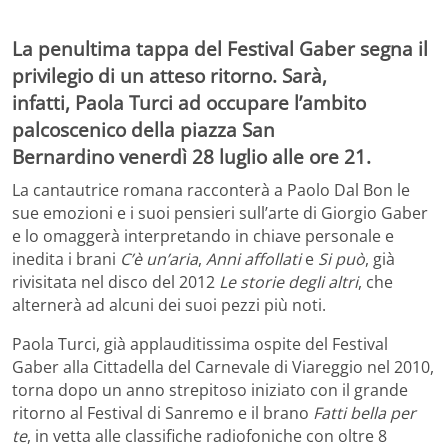
La penultima tappa del Festival Gaber segna il
privilegio di un atteso ritorno.
Sarà,
infatti,
Paola Turci
ad occupare l’ambito
palcoscenico della piazza San
Bernardino
venerdì 28 luglio
alle ore 21.
La cantautrice romana racconterà a Paolo Dal Bon le
sue emozioni e i suoi pensieri sull’arte di Giorgio Gaber
e lo omaggerà interpretando in chiave personale e
inedita i brani
C’è un’aria
,
Anni affollati
e
Si può
, già
rivisitata nel disco del 2012
Le storie degli altri
, che
alternerà ad alcuni dei suoi pezzi più noti.
Paola Turci, già applauditissima ospite del Festival
Gaber alla Cittadella del Carnevale di Viareggio nel 2010,
torna dopo un anno strepitoso iniziato con il grande
ritorno al Festival di Sanremo e il brano
Fatti bella per
te
, in vetta alle classifiche radiofoniche con oltre 8