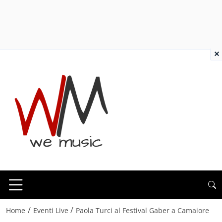
×
/
/
Home
Eventi Live
Paola Turci al Festival Gaber a Camaiore