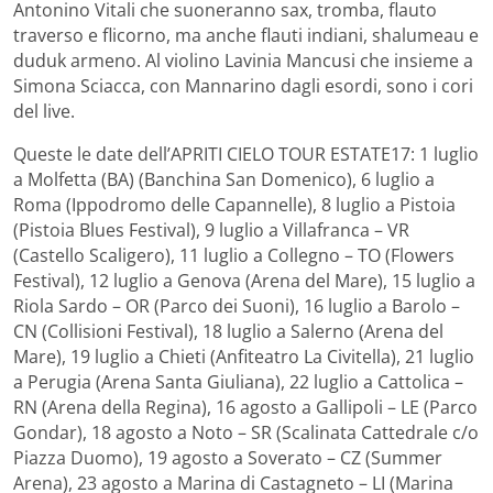
Antonino Vitali che suoneranno sax, tromba, flauto
traverso e flicorno, ma anche flauti indiani, shalumeau e
duduk armeno. Al violino Lavinia Mancusi che insieme a
Simona Sciacca, con Mannarino dagli esordi, sono i cori
del live.
Queste le date dell’APRITI CIELO TOUR ESTATE17: 1 luglio
a Molfetta (BA) (Banchina San Domenico), 6 luglio a
Roma (Ippodromo delle Capannelle), 8 luglio a Pistoia
(Pistoia Blues Festival), 9 luglio a Villafranca – VR
(Castello Scaligero), 11 luglio a Collegno – TO (Flowers
Festival), 12 luglio a Genova (Arena del Mare), 15 luglio a
Riola Sardo – OR (Parco dei Suoni), 16 luglio a Barolo –
CN (Collisioni Festival), 18 luglio a Salerno (Arena del
Mare), 19 luglio a Chieti (Anfiteatro La Civitella), 21 luglio
a Perugia (Arena Santa Giuliana), 22 luglio a Cattolica –
RN (Arena della Regina), 16 agosto a Gallipoli – LE (Parco
Gondar), 18 agosto a Noto – SR (Scalinata Cattedrale c/o
Piazza Duomo), 19 agosto a Soverato – CZ (Summer
Arena), 23 agosto a Marina di Castagneto – LI (Marina