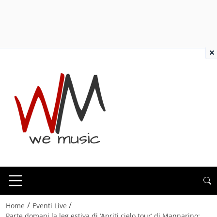
×
/
/
Home
Eventi Live
Parte domani la leg estiva di ‘Apriti cielo tour’ di Mannarino: