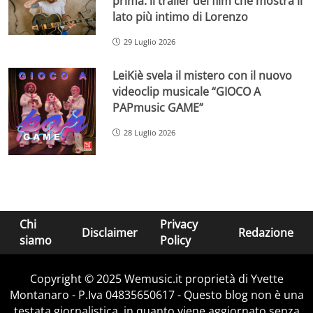
prima: il trailer del film che mostra il
lato più intimo di Lorenzo
29 Luglio 2026
LeiKiè svela il mistero con il nuovo
videoclip musicale “GIOCO A
PAPmusic GAME”
28 Luglio 2026
Chi
Privacy
Disclaimer
Redazione
siamo
Policy
Copyright © 2025 Wemusic.it proprietà di Yvette
Montanaro - P.Iva 04835650617 - Questo blog non è una
testata giornalistica, in quanto viene aggiornato senza