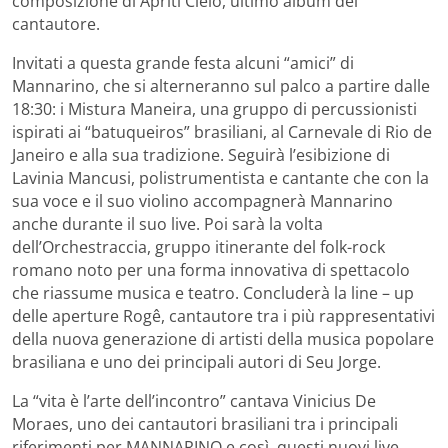
composizione di Apriti Cielo, ultimo album del
cantautore.
Invitati a questa grande festa alcuni “amici” di
Mannarino, che si alterneranno sul palco a partire dalle
18:30: i Mistura Maneira, una gruppo di percussionisti
ispirati ai “batuqueiros” brasiliani, al Carnevale di Rio de
Janeiro e alla sua tradizione. Seguirà l’esibizione di
Lavinia Mancusi, polistrumentista e cantante che con la
sua voce e il suo violino accompagnerà Mannarino
anche durante il suo live. Poi sarà la volta
dell’Orchestraccia, gruppo itinerante del folk-rock
romano noto per una forma innovativa di spettacolo
che riassume musica e teatro. Concluderà la line – up
delle aperture Rogê, cantautore tra i più rappresentativi
della nuova generazione di artisti della musica popolare
brasiliana e uno dei principali autori di Seu Jorge.
La “vita è l’arte dell’incontro” cantava Vinicius De
Moraes, uno dei cantautori brasiliani tra i principali
riferimenti per MANNARINO e così, questi nuovi live