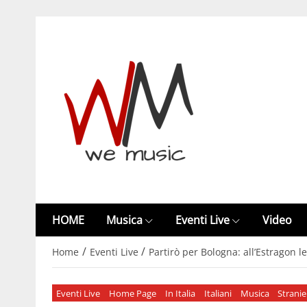
HOME
Musica
Eventi Live
Video
/
/
Home
Eventi Live
Partirò per Bologna: all’Estragon l
Eventi Live
Home Page
In Italia
Italiani
Musica
Stranie