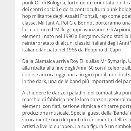
punk-Oi! di Bologna, fortemente orientata poli
dei centri sociali e della controcultura punk bolog
hop militante degli Assalti Frontali, rap come poes
classe. Militant A, Pol G e Bonnot porteranno una 
loro ultimo cd ‘Mille gruppi avanzano’. Gli Arpion
elementi, nato nel 1990 a Bergamo. Sono stati la
reinterpretato di alcuni classici italiani degli Ann
italiano lanciato nel 1966 da Peppino di Capri.
Dalla Giamaica arriva Roy Ellis alias Mr Symarip. U
alla ribalta alla fine degli Anni ’60 con il celeb
copie e ancora oggi porta in giro per il mondo il 
in the dark, una delle band più importanti del pa
A chiudere le danze i paladini del combat ska punk
marchio di fabbrica per le loro canzoni generalm
elementi con fiati, sezione ritmica e chitarre port
produzione musicale. Special guest della ‘Banda
sicuramente uno dei punti di riferimento della sc
artisti a livello europeo. La sua figura è un simbo