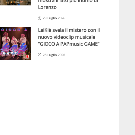
mostra il lato più intimo di
Lorenzo
29 Luglio 2026
LeiKiè svela il mistero con il
nuovo videoclip musicale
“GIOCO A PAPmusic GAME”
28 Luglio 2026