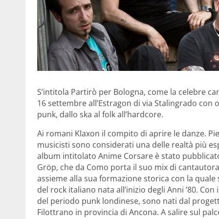
S’intitola Partirò per Bologna, come la celebre can
16 settembre all’Estragon di via Stalingrado con olt
punk, dallo ska al folk all’hardcore.
Ai romani Klaxon il compito di aprire le danze. Piet
musicisti sono considerati una delle realtà più esp
album intitolato Anime Corsare è stato pubblicato
Gröp, che da Como porta il suo mix di cantautora
assieme alla sua formazione storica con la quale 
del rock italiano nata all’inizio degli Anni ’80. Con 
del periodo punk londinese, sono nati dal progetto 
Filottrano in provincia di Ancona. A salire sul pal