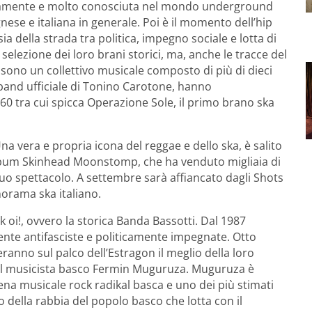
ticamente e molto conosciuta nel mondo underground
nese e italiana in generale. Poi è il momento dell’hip
ia della strada tra politica, impegno sociale e lotta di
selezione dei loro brani storici, ma, anche le tracce del
i sono un collettivo musicale composto di più di dieci
 band ufficiale di Tonino Carotone, hanno
i ’60 tra cui spicca Operazione Sole, il primo brano ska
na vera e propria icona del reggae e dello ska, è salito
re album Skinhead Moonstomp, che ha venduto migliaia di
suo spettacolo. A settembre sarà affiancato dagli Shots
norama ska italiano.
 oi!, ovvero la storica Banda Bassotti. Dal 1987
ente antifasciste e politicamente impegnate. Otto
eranno sul palco dell’Estragon il meglio della loro
’ il musicista basco Fermin Muguruza. Muguruza è
ena musicale rock radikal basca e uno dei più stimati
lo della rabbia del popolo basco che lotta con il