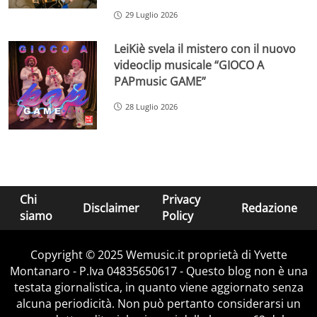
29 Luglio 2026
LeiKiè svela il mistero con il nuovo
videoclip musicale “GIOCO A
PAPmusic GAME”
28 Luglio 2026
Chi
Privacy
Disclaimer
Redazione
siamo
Policy
Copyright © 2025 Wemusic.it proprietà di Yvette
Montanaro - P.Iva 04835650617 - Questo blog non è una
testata giornalistica, in quanto viene aggiornato senza
alcuna periodicità. Non può pertanto considerarsi un