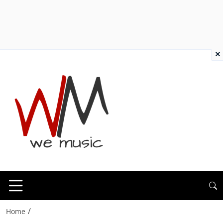
×
/
Home