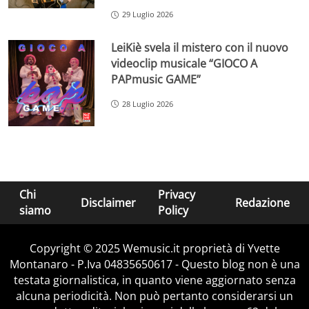
29 Luglio 2026
LeiKiè svela il mistero con il nuovo
videoclip musicale “GIOCO A
PAPmusic GAME”
28 Luglio 2026
Chi
Privacy
Disclaimer
Redazione
siamo
Policy
Copyright © 2025 Wemusic.it proprietà di Yvette
Montanaro - P.Iva 04835650617 - Questo blog non è una
testata giornalistica, in quanto viene aggiornato senza
alcuna periodicità. Non può pertanto considerarsi un