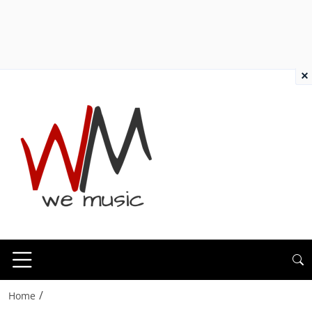
×
/
Home