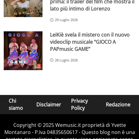
prima: il trailer del film che mostra il
lato più intimo di Lorenzo
29 Luglio 2026
LeiKiè svela il mistero con il nuovo
videoclip musicale “GIOCO A
PAPmusic GAME”
28 Luglio 2026
Chi
Privacy
Disclaimer
Redazione
siamo
Policy
Copyright © 2025 Wemusic.it proprietà di Yvette
Montanaro - P.Iva 04835650617 - Questo blog non è una