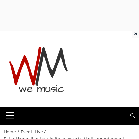
×
/
/
Home
Eventi Live
Peter Hammill in tour in Italia, ecco tutti gli appuntamenti