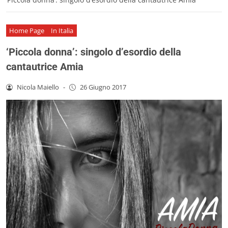
Home Page
In Italia
‘Piccola donna’: singolo d’esordio della
cantautrice Amia
Nicola Maiello
-
26 Giugno 2017