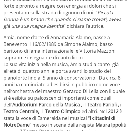
forte e pronto a reagire con energia ai dolori che si
presentano sulla strada di ognuno di noi. “
Piccola
Donna è un brano che quando ci siamo trovati, aveva
già una sua magica identità
” dichiara l’autrice.
Amia, nome d’arte di Annamaria Alaimo, nasce a
Benevento il 16/02/1989 da Simone Alaimo, basso
baritono di fama internazionale, e Vittoria Mazzoni
soprano e insegnante di canto lirico.
La sua vita inizia nella musica, Amia studia canto già
all’età di quattro anni e porta avanti lo studio del
pianoforte fino al 5 anno di conservatorio. Da circa 8
anni ha cominciato ad esibirsi in pubblico come voce
nell’orchestra del maestro Gerardo Di Lella con il quale
si è esibita su palcoscenici importanti come quelli
dell’
Auditorium Parco della Musica
, il
Teatro Parioli ,
il
Teatro Centrale,
il
Teatro Olimpico
ed altri. Nel
2012
è
stata la voce di Esmeralda nel musical “
I cittadini di
NotreDame
” messo in scena dalla regista
Maura Ippoliti