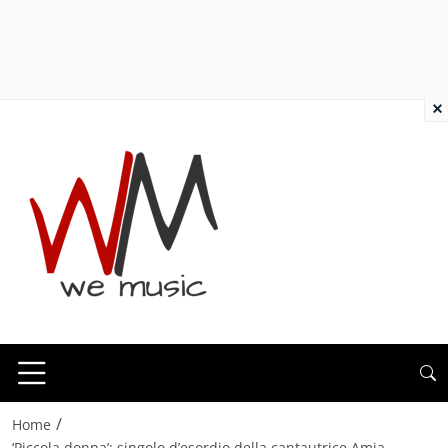
×
/
Home
‘Piccola donna’: singolo d’esordio della cantautrice Amia