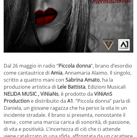
Dal 26 maggio in radio “
Piccola donna
”, brano d’esordio
come cantautrice di
Amia
, Annamaria Alaimo. Il singolo,
scritto a quattro mani con
Sabrina Amato
, ha la
produzione artistica di
Lele Battista
, Edizioni Musicali
NELIDA MUSIC , ViNiaNs
, è prodotto da
ViNiAnS
Production
e distribuito da
A1
. “Piccola donna” parla di
Daniela, un giovane ragazza che ha perso la vita in un
incidente stradale. Il brano si presenta, nonostante il
tema , come una marcia carica di sonorità, di passione,
di vita e positività. L’incertezza di ciò che ci attende
viene catalizzato in una sfida, affrontata da un carattere