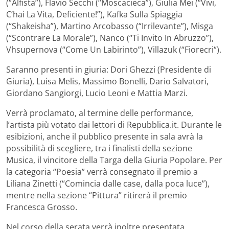
(“Alfista”), Flavio Secchi (“Moscacieca”), Giulia Mei (“Vivi,
C’hai La Vita, Deficiente!”), Kafka Sulla Spiaggia
(“Shakeisha”), Martino Arcobasso (“Irrilevante”), Misga
(“Scontrare La Morale”), Nanco (“Ti Invito In Abruzzo”),
Vhsupernova (“Come Un Labirinto”), Villazuk (“Fiorecri“).
Saranno presenti in giuria: Dori Ghezzi (Presidente di
Giuria), Luisa Melis, Massimo Bonelli, Dario Salvatori,
Giordano Sangiorgi, Lucio Leoni e Mattia Marzi.
Verrà proclamato, al termine delle performance,
l’artista più votato dai lettori di Repubblica.it. Durante le
esibizioni, anche il pubblico presente in sala avrà la
possibilità di scegliere, tra i finalisti della sezione
Musica, il vincitore della Targa della Giuria Popolare. Per
la categoria “Poesia” verrà consegnato il premio a
Liliana Zinetti (“Comincia dalle case, dalla poca luce”),
mentre nella sezione “Pittura” ritirerà il premio
Francesca Grosso.
Nel corso della serata verrà inoltre presentata