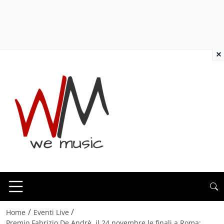
×
/
/
Home
Eventi Live
Premio Fabrizio De Andrè, il 24 novembre le finali a Roma: