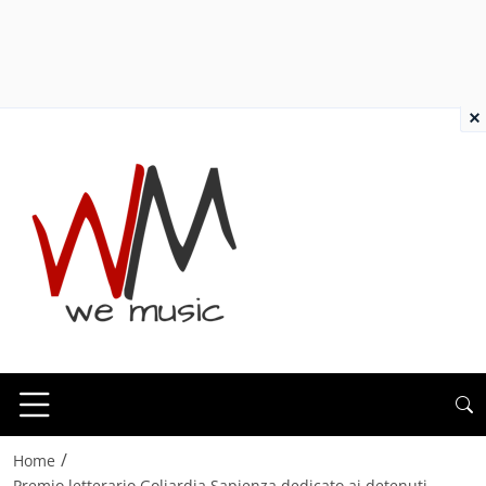
×
/
Home
Premio letterario Goliardia Sapienza dedicato ai detenuti