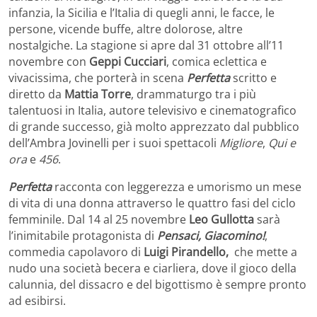
infanzia, la Sicilia e l’Italia di quegli anni, le facce, le
persone, vicende buffe, altre dolorose, altre
nostalgiche. La stagione si apre dal 31 ottobre all’11
novembre con
Geppi Cucciari
, comica eclettica e
vivacissima, che porterà in scena
Perfetta
scritto e
diretto da
Mattia Torre
, drammaturgo tra i più
talentuosi in Italia, autore televisivo e cinematografico
di grande successo, già molto apprezzato dal pubblico
dell’Ambra Jovinelli per i suoi spettacoli
Migliore
,
Qui e
ora
e
456
.
Perfetta
racconta con leggerezza e umorismo un mese
di vita di una donna attraverso le quattro fasi del ciclo
femminile. Dal 14 al 25 novembre
Leo Gullotta
sarà
l’inimitabile protagonista di
Pensaci, Giacomino!
,
commedia capolavoro di
Luigi Pirandello,
che mette a
nudo una società becera e ciarliera, dove il gioco della
calunnia, del dissacro e del bigottismo è sempre pronto
ad esibirsi.