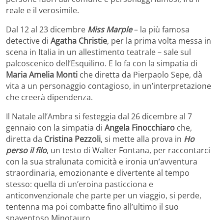
reale e il verosimile.
Dal 12 al 23 dicembre
Miss Marple
– la più famosa
detective di
Agatha Christie
, per la prima volta messa in
scena in Italia in un allestimento teatrale – sale sul
palcoscenico dell’Esquilino. E lo fa con la simpatia di
Maria Amelia Monti
che diretta da Pierpaolo Sepe, dà
vita a un personaggio contagioso, in un’interpretazione
che creerà dipendenza.
Il Natale all’Ambra si festeggia dal 26 dicembre al 7
gennaio con la simpatia di
Angela Finocchiaro
che,
diretta da
Cristina Pezzoli
, si mette alla prova in
Ho
perso il filo
, un testo di Walter Fontana, per raccontarci
con la sua stralunata comicità e ironia un’avventura
straordinaria, emozionante e divertente al tempo
stesso: quella di un’eroina pasticciona e
anticonvenzionale che parte per un viaggio, si perde,
tentenna ma poi combatte fino all’ultimo il suo
spaventoso Minotauro.