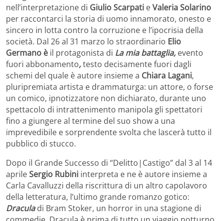
nell’interpretazione di
Giulio Scarpati
e
Valeria Solarino
per raccontarci la storia di uomo innamorato, onesto e
sincero in lotta contro la corruzione e l’ipocrisia della
società. Dal 26 al 31 marzo lo straordinario
Elio
Germano è
il protagonista di
La mia battaglia,
evento
fuori abbonamento
,
testo decisamente fuori dagli
schemi del quale è autore insieme a
Chiara Lagani
,
pluripremiata artista e drammaturga: un attore, o forse
un comico, ipnotizzatore non dichiarato, durante uno
spettacolo di intrattenimento manipola gli spettatori
fino a giungere al termine del suo show a una
imprevedibile e sorprendente svolta che lascerà tutto il
pubblico di stucco.
Dopo il Grande Successo di “Delitto|Castigo” dal 3 al 14
aprile
Sergio Rubini
interpreta e ne è autore insieme a
Carla Cavalluzzi della riscrittura di un altro capolavoro
della letteratura, l’ultimo grande romanzo gotico:
Dracula
di Bram Stoker, un horror in una stagione di
commedie. Dracula è prima di tutto un viaggio notturno