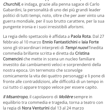
Churchill,
e indaga, grazie alla penna sagace di Carlo
Gabardini, la personalità di uno dei più grandi leader
politici di tutti tempi, noto, oltre che per aver vinto una
guerra mondiale, per il suo brutto carattere, per la sua
pungente ironia e i suoi irresistibili aforismi.
La regia dello spettacolo è affidata a
Paola Rota
. Dal 27
febbraio al 10 marzo
Ennio Fantastichini
e
Iaia Forte
sono gli straordinari interpreti di
Tempi nuovi
l’inedita
commedia brillante scritta e diretta da
Cristina
Comencini
che mette in scena un nucleo familiare
investito dai cambiamenti veloci e sorprendenti della
nostra epoca. Un terremoto che sconvolge
comicamente la vita dei quattro personaggi e li pone di
fronte alle contraddizioni, alle difficoltà di un tempo in
cui tutto ci appare troppo veloce per essere capito.
Il Misantropo
, il capolavoro di
Molière
sempre in
equilibrio tra commedia e tragedia, torna a teatro con
la regia di
Nora Venturini
dal 13 al 24 marzo