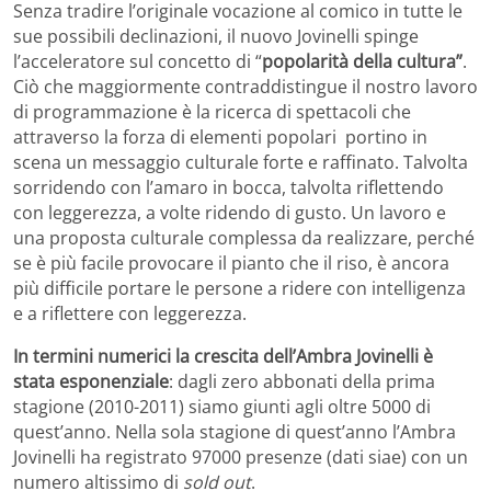
Senza tradire l’originale vocazione al comico in tutte le
sue possibili declinazioni, il nuovo Jovinelli spinge
l’acceleratore sul concetto di “
popolarit
à
della cultura”
.
Ciò che maggiormente contraddistingue il nostro lavoro
di programmazione è la ricerca di spettacoli che
attraverso la forza di elementi popolari portino in
scena un messaggio culturale forte e raffinato. Talvolta
sorridendo con l’amaro in bocca, talvolta riflettendo
con leggerezza, a volte ridendo di gusto. Un lavoro e
una proposta culturale complessa da realizzare, perché
se è più facile provocare il pianto che il riso, è ancora
più difficile portare le persone a ridere con intelligenza
e a riflettere con leggerezza.
In termini numerici la crescita dell’Ambra Jovinelli è
stata esponenziale
: dagli zero abbonati della prima
stagione (2010-2011) siamo giunti agli oltre 5000 di
quest’anno. Nella sola stagione di quest’anno l’Ambra
Jovinelli ha registrato 97000 presenze (dati siae) con un
numero altissimo di
sold out
.