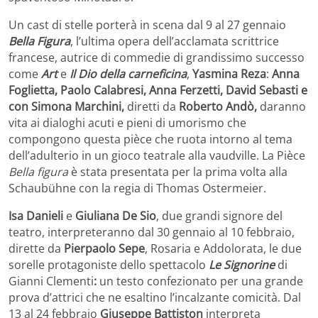
Un cast di stelle porterà in scena dal 9 al 27 gennaio
Bella Figura
, l’ultima opera dell’acclamata scrittrice
francese, autrice di commedie di grandissimo successo
come
Art
e
Il Dio della carneficina
,
Yasmina Reza
:
Anna
Foglietta, Paolo Calabresi, Anna Ferzetti, David Sebasti e
con Simona Marchini,
diretti da
Roberto Andò,
daranno
vita ai dialoghi acuti e pieni di umorismo che
compongono questa pièce che ruota intorno al tema
dell’adulterio in un gioco teatrale alla vaudville. La Pièce
Bella figura
è stata presentata per la prima volta alla
Schaubühne con la regia di Thomas Ostermeier.
Isa Danieli
e
Giuliana De Sio
, due grandi signore del
teatro, interpreteranno dal 30 gennaio al 10 febbraio,
dirette da
Pierpaolo Sepe
, Rosaria e Addolorata, le due
sorelle protagoniste dello spettacolo
Le Signorine
di
Gianni Clementi
:
un testo confezionato per una grande
prova d’attrici che ne esaltino l’incalzante comicità. Dal
13 al 24 febbraio
Giuseppe
Battiston
interpreta