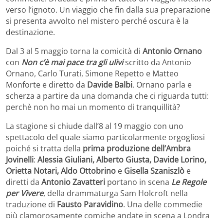
verso l’ignoto. Un viaggio che fin dalla sua preparazione
si presenta avvolto nel mistero perché oscura è la
destinazione.
Dal 3 al 5 maggio torna la comicità di
Antonio Ornano
con
Non c’è mai pace tra gli ulivi
scritto da Antonio
Ornano, Carlo Turati, Simone Repetto e Matteo
Monforte e diretto da
Davide Balbi
. Ornano parla e
scherza a partire da una domanda che ci riguarda tutti:
perchè non ho mai un momento di tranquillità?
La stagione si chiude dall’8 al 19 maggio con uno
spettacolo del quale siamo particolarmente orgogliosi
poiché si tratta della
prima produzione dell’Ambra
Jovinelli
:
Alessia Giuliani, Alberto
Giusta, Davide Lorino,
Orietta Notari, Aldo Ottobrino
e
Gisella Szaniszlò
e
diretti da
Antonio Zavatteri
portano in scena
Le Regole
per Vivere
, della drammaturga Sam Holcroft nella
traduzione di
Fausto Paravidino
. Una delle commedie
più clamorosamente comiche andate in scena a Londra