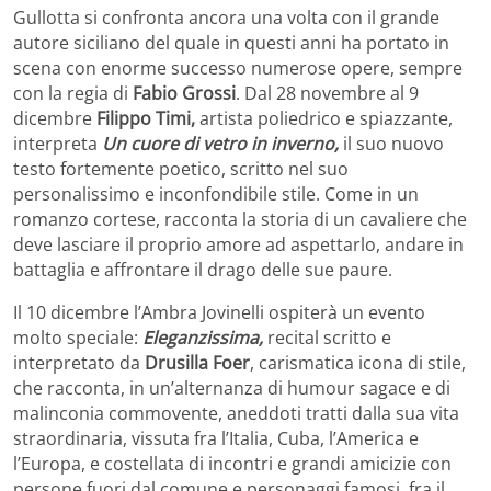
Gullotta si confronta ancora una volta con il grande
autore siciliano del quale in questi anni ha portato in
scena con enorme successo numerose opere, sempre
con la regia di
Fabio Grossi
. Dal 28 novembre al 9
dicembre
Filippo Timi,
artista poliedrico e spiazzante,
interpreta
Un cuore di vetro in inverno,
il suo nuovo
testo fortemente poetico, scritto nel suo
personalissimo e inconfondibile stile. Come in un
romanzo cortese, racconta la storia di un cavaliere che
deve lasciare il proprio amore ad aspettarlo, andare in
battaglia e affrontare il drago delle sue paure.
Il 10 dicembre l’Ambra Jovinelli ospiterà un evento
molto speciale:
Eleganzissima,
recital scritto e
interpretato da
Drusilla Foer
, carismatica icona di stile,
che racconta, in un’alternanza di humour sagace e di
malinconia commovente, aneddoti tratti dalla sua vita
straordinaria, vissuta fra l’Italia, Cuba, l’America e
l’Europa, e costellata di incontri e grandi amicizie con
persone fuori dal comune e personaggi famosi, fra il