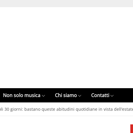
Non solo musica
Chi siamo
Contatti
oli 30 giorni: bastano queste abitudini quotidiane in vista dell’estat