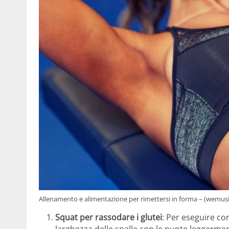
Allenamento e alimentazione per rimettersi in forma – (wemusic
Squat per rassodare i glutei
: Per eseguire co