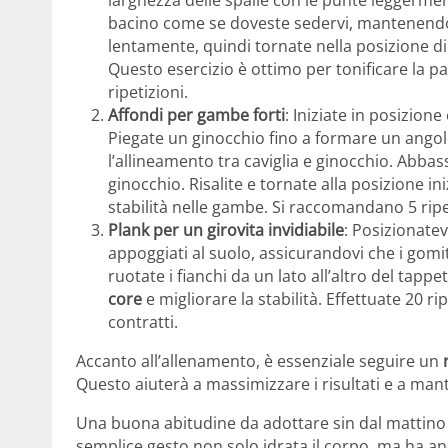
larghezza delle spalle con le punte leggerment
bacino come se doveste sedervi, mantenendo l
lentamente, quindi tornate nella posizione d
Questo esercizio è ottimo per tonificare la par
ripetizioni.
Affondi per gambe forti
: Iniziate in posizione
Piegate un ginocchio fino a formare un angolo
l’allineamento tra caviglia e ginocchio. Abbass
ginocchio. Risalite e tornate alla posizione in
stabilità nelle gambe. Si raccomandano 5 ripet
Plank per un girovita invidiabile
: Posizionatev
appoggiati al suolo, assicurandovi che i gomit
ruotate i fianchi da un lato all’altro del tapp
core
e migliorare la stabilità. Effettuate 20 
contratti.
Accanto all’allenamento, è essenziale seguire un
Questo aiuterà a massimizzare i risultati e a mant
Una buona abitudine da adottare sin dal mattino 
semplice gesto non solo idrata il corpo, ma ha an