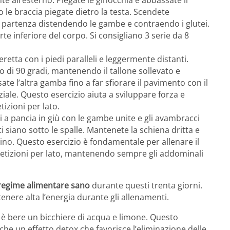
e all’esterno. Piegate le ginocchia e abbassate il
e braccia piegate dietro la testa. Scendete
i partenza distendendo le gambe e contraendo i glutei.
te inferiore del corpo. Si consigliano 3 serie da 8
 eretta con i piedi paralleli e leggermente distanti.
 di 90 gradi, mantenendo il tallone sollevato e
ate l’altra gamba fino a far sfiorare il pavimento con il
iziale. Questo esercizio aiuta a sviluppare forza e
izioni per lato.
i a pancia in giù con le gambe unite e gli avambracci
i siano sotto le spalle. Mantenete la schiena dritta e
etino. Questo esercizio è fondamentale per allenare il
ripetizioni per lato, mantenendo sempre gli addominali
regime alimentare sano
durante questi trenta giorni.
enere alta l’energia durante gli allenamenti.
è bere un bicchiere di acqua e limone. Questo
che un effetto detox che favorisce l’eliminazione delle