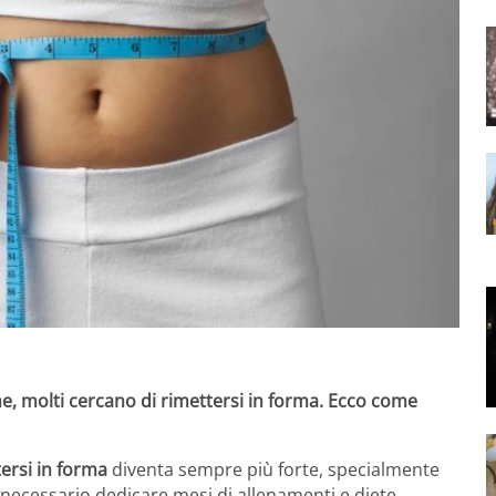
me, molti cercano di rimettersi in forma. Ecco come
tersi in forma
diventa sempre più forte, specialmente
 necessario dedicare mesi di allenamenti e diete