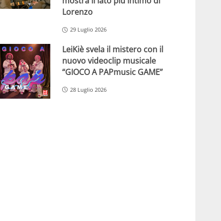
mostra il lato più intimo di
Lorenzo
29 Luglio 2026
LeiKiè svela il mistero con il
nuovo videoclip musicale
“GIOCO A PAPmusic GAME”
28 Luglio 2026