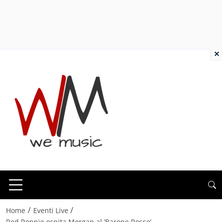
×
/
/
Home
Eventi Live
Red Ronnie ospita Morgan al ‘Barone Rosso’