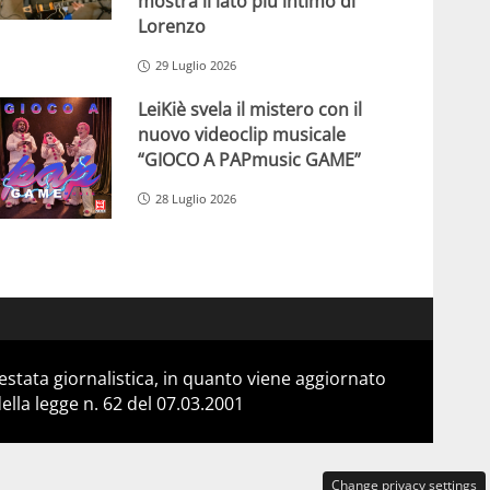
mostra il lato più intimo di
Lorenzo
29 Luglio 2026
LeiKiè svela il mistero con il
nuovo videoclip musicale
“GIOCO A PAPmusic GAME”
28 Luglio 2026
stata giornalistica, in quanto viene aggiornato
lla legge n. 62 del 07.03.2001
Change privacy settings