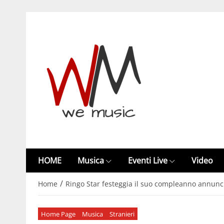
HOME
Musica
Eventi Live
Video
/
Home
Ringo Star festeggia il suo compleanno annunc
Home Page
Musica
Stranieri