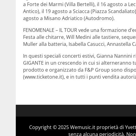
a Forte dei Marmi (Villa Bertelli), il 16 agosto a L
Antico), il 19 agosto a Sciacca (Piazza Scandaliato)
agosto a Misano Adriatico (Autodromo).
FENOMENALE – IL TOUR vede una formazione d’ec
Festa alle chitarre, Will Medini alle tastiere, s
Muller alla batteria, Isabella Casucci, Annastella
In questi speciali concerti estivi, Gianna Nannin
GIGANTE in un crescendo in cui si alterneranno tutti
prodotto e organizzato da F&P Group sono disponib
(www.ticketone.it), e in tutti i punti vendita autoriz
Copyright © 2025 Wemusic.it proprietà di Yvett
senza alcuna periodicità. Non