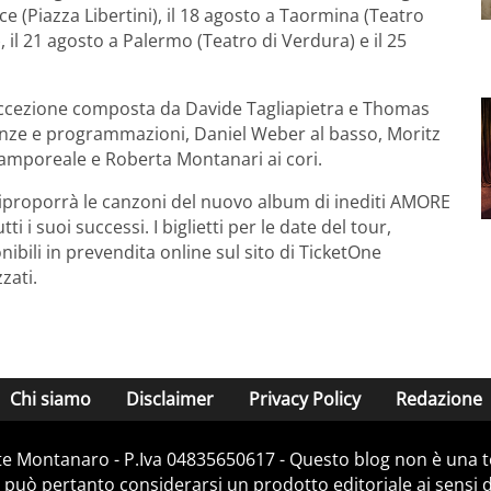
ecce (Piazza Libertini), il 18 agosto a Taormina (Teatro
, il 21 agosto a Palermo (Teatro di Verdura) e il 25
cezione composta da Davide Tagliapietra e Thomas
equenze e programmazioni, Daniel Weber al basso, Moritz
 Camporeale e Roberta Montanari ai cori.
i riproporrà le canzoni del nuovo album di inediti AMORE
 i suoi successi. I biglietti per le date del tour,
ili in prevendita online sul sito di TicketOne
zati.
Chi siamo
Disclaimer
Privacy Policy
Redazione
e Montanaro - P.Iva 04835650617 - Questo blog non è una te
 può pertanto considerarsi un prodotto editoriale ai sensi de