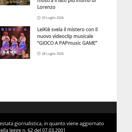
mostra il lato più intimo di
Lorenzo
29 Luglio 2026
LeiKiè svela il mistero con il
nuovo videoclip musicale
“GIOCO A PAPmusic GAME”
28 Luglio 2026
stata giornalistica, in quanto viene aggiornato
lla legge n. 62 del 07.03.2001