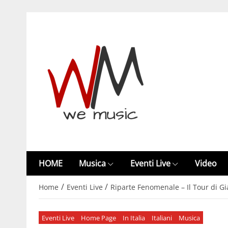
HOME
Musica
Eventi Live
Video
/
/
Home
Eventi Live
Riparte Fenomenale – Il Tour di
Eventi Live
Home Page
In Italia
Italiani
Musica