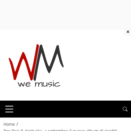
×
/
Home
Roy Paci & Aretuska, a settembre il nuovo album di inediti