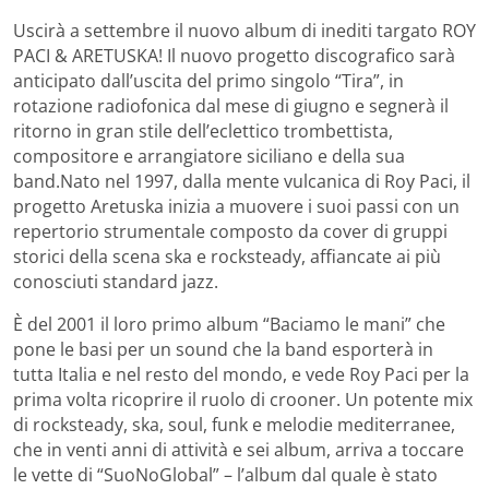
Uscirà a settembre il nuovo album di inediti targato ROY
PACI & ARETUSKA! Il nuovo progetto discografico sarà
anticipato dall’uscita del primo singolo “Tira”, in
rotazione radiofonica dal mese di giugno e segnerà il
ritorno in gran stile dell’eclettico trombettista,
compositore e arrangiatore siciliano e della sua
band.
Nato nel 1997, dalla mente vulcanica di Roy Paci, il
progetto Aretuska inizia a muovere i suoi passi con un
repertorio strumentale composto da cover di gruppi
storici della scena ska e rocksteady, affiancate ai più
conosciuti standard jazz.
È del 2001 il loro primo album “Baciamo le mani” che
pone le basi per un sound che la band esporterà in
tutta Italia e nel resto del mondo, e vede Roy Paci per la
prima volta ricoprire il ruolo di crooner. Un potente mix
di rocksteady, ska, soul, funk e melodie mediterranee,
che in venti anni di attività e sei album, arriva a toccare
le vette di “SuoNoGlobal” – l’album dal quale è stato