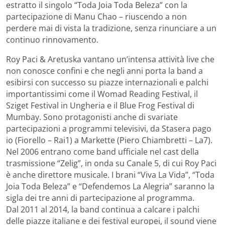
estratto il singolo “Toda Joia Toda Beleza” con la
partecipazione di Manu Chao – riuscendo a non
perdere mai di vista la tradizione, senza rinunciare a un
continuo rinnovamento.
Roy Paci & Aretuska vantano un’intensa attività live che
non conosce confini e che negli anni porta la band a
esibirsi con successo su piazze internazionali e palchi
importantissimi come il Womad Reading Festival, il
Sziget Festival in Ungheria e il Blue Frog Festival di
Mumbay. Sono protagonisti anche di svariate
partecipazioni a programmi televisivi, da Stasera pago
io (Fiorello – Rai1) a Markette (Piero Chiambretti – La7).
Nel 2006 entrano come band ufficiale nel cast della
trasmissione “Zelig”, in onda su Canale 5, di cui Roy Paci
è anche direttore musicale. I brani “Viva La Vida”, “Toda
Joia Toda Beleza” e “Defendemos La Alegria” saranno la
sigla dei tre anni di partecipazione al programma.
Dal 2011 al 2014, la band continua a calcare i palchi
delle piazze italiane e dei festival europei, il sound viene