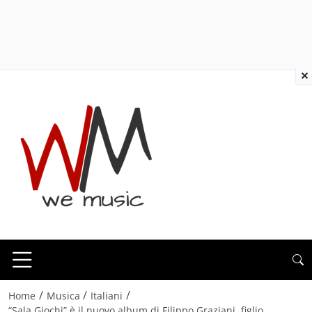
×
/
/
/
Home
Musica
Italiani
“Sala Giochi” è il nuovo album di Filippo Graziani, figlio