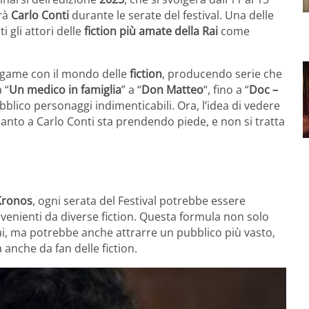
erà
Carlo Conti
durante le serate del festival. Una delle
i gli attori delle
fiction più amate della Rai
come
legame con il mondo delle
fiction
, producendo serie che
 “
Un medico in famiglia
” a “
Don Matteo
“, fino a “
Doc –
pubblico personaggi indimenticabili. Ora, l’idea di vedere
accanto a Carlo Conti sta prendendo piede, e non si tratta
ronos
, ogni serata del Festival potrebbe essere
venienti da diverse fiction. Questa formula non solo
ai, ma potrebbe anche attrarre un pubblico più vasto,
nche da fan delle fiction.