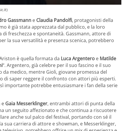
c.it)
dro Gassmann
e
Claudia Pandolfi
, protagonisti della
rmo è già stata apprezzata dal pubblico, e la loro
a di freschezza e spontaneità. Gassmann, attore di
per la sua versatilità e presenza scenica, potrebbero
’Ariston è quella formata da
Luca Argentero
e
Matilde
ni
“. Argentero, già celebre per il suo fascino e il suo
olo da medico, mentre Gioli, giovane promessa del
di saper reggere il confronto con attori più esperti.
osì importante potrebbe entusiasmare i fan della serie
a
e
Gaia Messerklinger
, entrambi attori di punta della
e ha un seguito affezionato e che continua a riscuotere
lare anche sul palco del festival, portando con sé il
 la sua carriera di attore e showman, e Messerklinger,
elevisivo, potrebbero offrire un mix di esperienza e