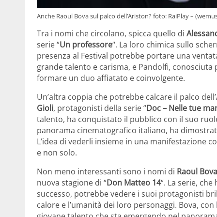
Anche Raoul Bova sul palco dell’Ariston? foto: RaiPlay – (wemusi
Tra i nomi che circolano, spicca quello di
Alessan
serie “
Un professore
“. La loro chimica sullo sche
presenza al Festival potrebbe portare una ventat
grande talento e carisma, e Pandolfi, conosciuta 
formare un duo affiatato e coinvolgente.
Un’altra coppia che potrebbe calcare il palco dell
Gioli
, protagonisti della serie “
Doc – Nelle tue ma
talento, ha conquistato il pubblico con il suo ru
panorama cinematografico italiano, ha dimostrato 
L’idea di vederli insieme in una manifestazione c
e non solo.
Non meno interessanti sono i nomi di
Raoul Bov
nuova stagione di “
Don Matteo 14
“. La serie, ch
successo, potrebbe vedere i suoi protagonisti bril
calore e l’umanità dei loro personaggi. Bova, con
giovane talento che sta emergendo nel panorama t