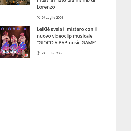
mostra il lato più intimo di
Lorenzo
29 Luglio 2026
LeiKiè svela il mistero con il
nuovo videoclip musicale
“GIOCO A PAPmusic GAME”
28 Luglio 2026