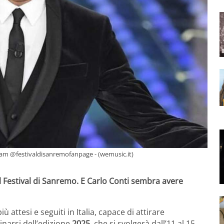
gram @festivaldisanremofanpage - (wemusic.it)
l Festival di Sanremo. E Carlo Conti sembra avere
ù attesi e seguiti in Italia, capace di attirare
cinarsi dell’edizione
2025
, che si svolgerà dall’11 al 15