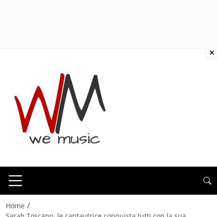
×
/
Home
Sarah Toscano, le cantautrice conquista tutti con la sua