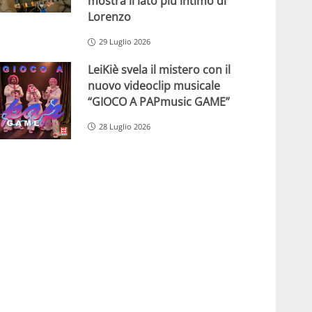
mostra il lato più intimo di
Lorenzo
29 Luglio 2026
LeiKiè svela il mistero con il
nuovo videoclip musicale
“GIOCO A PAPmusic GAME”
28 Luglio 2026