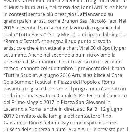
Awards” al Premio “Roma VideoClip”.Tra gli otto vincitori
di Musicultura 2015, nel corso degli anni Artù si esibisce
in contesti sempre più prestigiosi, affiancando su
grandi palchi artisti come Brunori Sas, Niccolò Fabi. Nel
2016 presenta il suo secondo lavoro discografico dal
titolo “Tutto Passa” (Sony Music), anticipato dal singolo
“Roma d’Estate”, che segna il suo punto di svolta
artistico e che è in vetta alla chart Viral 50 di Spotify per
settimane. Anche nel secondo album ritroviamo la
presenza di Mannarino che, attraverso un irriverente
cameo, connota col suo timbro il provocatorio il brano
“Tutti a Scuola”. A giugno 2016 Artù si esibisce al Coca
Cola Summer Festival in Piazza del Popolo a Roma
davanti a migliaia di persone. Il programma è andato in
onda in prima serata su Canale 5. Partecipa al Concerto
del Primo Maggio 2017 in Piazza San Giovanni in
Laterano a Roma, anche in diretta su Rai 3. Il 2 giugno
2017 è invitato dalla famiglia del cantautore Rino
Gaetano al Rino Gaetano Day come ospite d’onore.
L’uscita del suo terzo album “VOLA ALE!” è prevista per il