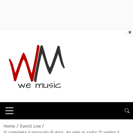
×
/
/
Home
Eventi Live
Si completa il miracolo di Artù, da oggi in radio ‘Ti voglio’ il