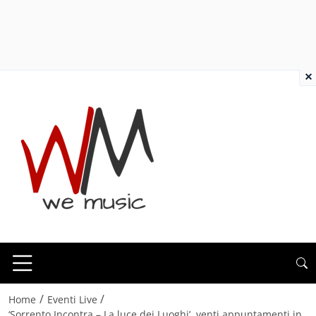
×
/
/
Home
Eventi Live
‘Sorrento Incontra – La luce dei Luoghi’, venti appuntamenti in