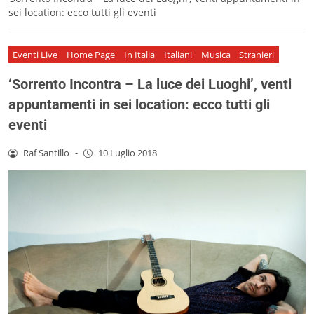
sei location: ecco tutti gli eventi
Eventi Live
Home Page
In Italia
Italiani
Musica
Stranieri
‘Sorrento Incontra – La luce dei Luoghi’, venti
appuntamenti in sei location: ecco tutti gli
eventi
Raf Santillo
-
10 Luglio 2018