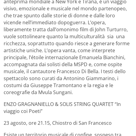
anteprima mondiale a New York e Tirana, è un viaggio
visivo, emozionale e musicale nel mondo partenopeo,
che trae spunto dalle storie di donne e dalle loro
vicende nell’immediato dopoguerra. L’opera,
liberamente tratta dall’omonimo film di John Turturro,
vuole sottolineare quanto la multiculturalità sia una
ricchezza, soprattutto quando riesce a generare forme
artistiche uniche. L’opera vanta, come interprete
principale, l’étoile internazionale Emanuela Bianchini,
accompagnata dai solisti della MSPD e, come ospite
musicale, il cantautore Francesco Di Bella. I testi dello
spettacolo sono curati da Antonino Giammarino, i
costumi da Giuseppe Tramontano e la regia e le
coreografie da Mvula Sungani.
ENZO GRAGNANIELLO & SOLIS STRING QUARTET “In
viaggio coi Poeti”
23 agosto, ore 21.15, Chiostro di San Francesco
Esiste un territorio musicale di confine, sospeso tra