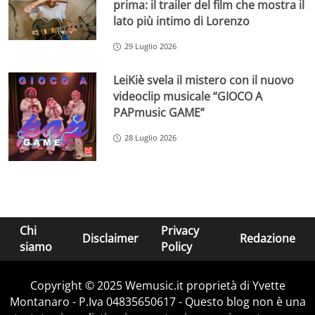
prima: il trailer del film che mostra il
lato più intimo di Lorenzo
29 Luglio 2026
LeiKiè svela il mistero con il nuovo
videoclip musicale “GIOCO A
PAPmusic GAME”
28 Luglio 2026
Chi
Privacy
Disclaimer
Redazione
siamo
Policy
Copyright © 2025 Wemusic.it proprietà di Yvette
Montanaro - P.Iva 04835650617 - Questo blog non è una