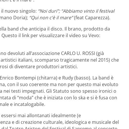
 il nuovo singolo:
“Noi duri”; “Abbiamo vinto il festival
omano Doria);
“Qui non c’è il mare”
(feat Caparezza).
lla band che anticipa il disco. Il brano, prodotto da
esto il link per visualizzare il video su Vevo:
no devoluti all’associazione CARLO U. ROSSI (già
artistici italiani, scomparso tragicamente nel 2015) che
osi di diventare produttori artistici.
Enrico Bontempi (chitarra) e Rudy (basso). La band è
ana, con il suo coerente ma non per questo mai evoluto
 nei testi impegnati. Gli Statuto sono spesso ironici o
ntata di “moda” che è iniziata con lo ska e si è fusa con
nale e incatalogabile.
 essersi mai allontanati idealmente (e
enza e di creazione culturale, ideologica e musicale del
 dal Teatro Ariston del Festival di Sanremo al concerto