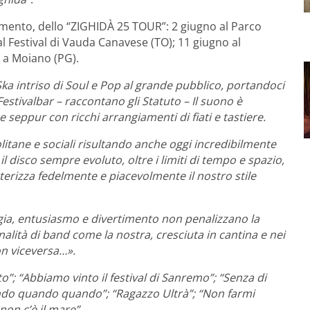
amento, dello “ZIGHIDÀ 25 TOUR”: 2 giugno al Parco
l Festival di Vauda Canavese (TO); 11 giugno al
a a Moiano (PG).
Ska intriso di Soul e Pop al grande pubblico, portandoci
 Festivalbar
– raccontano gli Statuto – Il suono è
e seppur con ricchi arrangiamenti di fiati e tastiere.
litane e sociali risultando anche oggi incredibilmente
l disco sempre evoluto, oltre i limiti di tempo e spazio,
terizza fedelmente e piacevolmente il nostro stile
ergia, entusiasmo e divertimento non penalizzano la
alità di band come la nostra, cresciuta in cantina e nei
on viceversa…».
to”; “Abbiamo vinto il festival di Sanremo”; “Senza di
uando quando quando”; “Ragazzo Ultrà”; “Non farmi
non c’è il mare”.