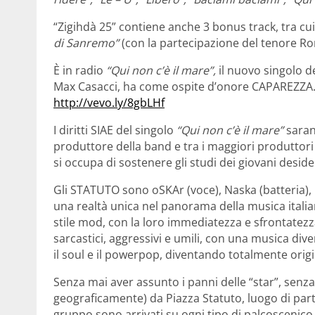
“Zigihdà 25” contiene anche 3 bonus track, tra cui
di Sanremo”
(con la partecipazione del tenore R
È in radio
“Qui non c’è il mare”,
il nuovo singolo de
Max Casacci, ha come ospite d’onore CAPAREZZA. Qu
http://vevo.ly/8gbLHf
I diritti SIAE del singolo
“Qui non c’è il mare”
saran
produttore della band e tra i maggiori produttori 
si occupa di sostenere gli studi dei giovani desider
Gli STATUTO sono oSKAr (voce), Naska (batteria), 
una realtà unica nel panorama della musica itali
stile mod, con la loro immediatezza e sfrontatezza
sarcastici, aggressivi e umili, con una musica dive
il soul e il powerpop, diventando totalmente origi
Senza mai aver assunto i panni delle “star”, senza
geograficamente) da Piazza Statuto, luogo di part
gruppo sono arrivati su ogni tipo di palcoscenico,