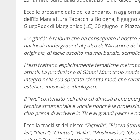
Ecco le prossime date del calendario, in aggiorn
dell’Ex Manifattura Tabacchi a Bologna; 8 giugno a
GiugaRock di Maggianico (LC); 30 giugno in Piazz
«“Zighidà” è l’album che ha consegnato il nostro 
dai locali underground al palco dell’Ariston e del
originale, di facile ascolto ma mai banale, semplic
I testi trattano esplicitamente tematiche metropo
attuali. La produzione di Gianni Maroccolo rende i
integro nella sua spiccata identità mod, che carat
estetico, musicale e ideologico.
Il “live” contenuto nell’altro cd dimostra che en
tecnica strumentale e vocale nonché la profession
club prima di arrivare in TV e ai grandi palchi e n
Ecco la tracklist del disco:
“Zighidà”; “Piazza Statu
lei”; “Piera”; “Ghetto”; “Balla”; “Moskowska”; “Q
ridere”; “Le – U”; “Libero”; “Baciami baciami”; “Qui 