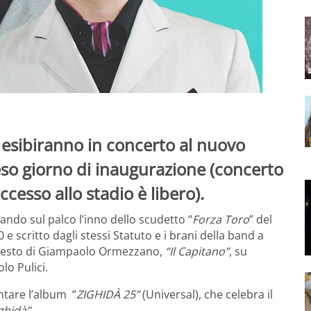
 esibiranno in concerto al nuovo
tteso giorno di inaugurazione (concerto
ccesso allo stadio è libero).
ando sul palco l’inno dello scudetto “
Forza Toro
” del
10 e scritto dagli stessi Statuto e i brani della band a
 testo di Giampaolo Ormezzano,
“Il Capitano”
, su
olo Pulici.
ntare l’album “
ZIGHIDÀ 25”
(Universal), che celebra il
ghidà”
.