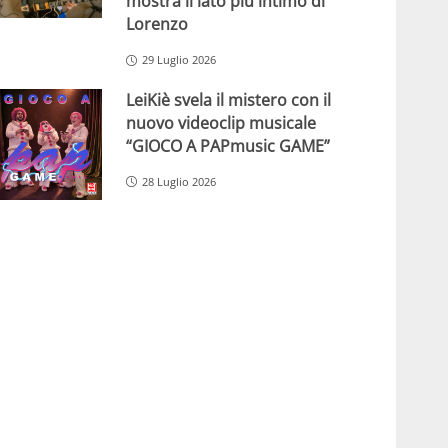
mostra il lato più intimo di
Lorenzo
29 Luglio 2026
LeiKiè svela il mistero con il
nuovo videoclip musicale
“GIOCO A PAPmusic GAME”
28 Luglio 2026