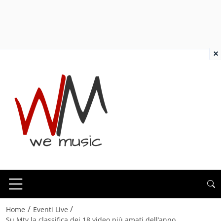
×
/
/
Home
Eventi Live
Su Mtv la classifica dei 18 video più amati dell’anno,