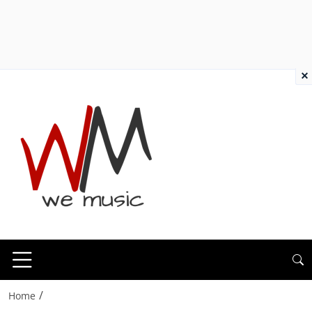
×
/
Home