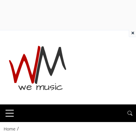
×
/
Home