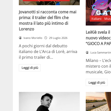
Jovanotti si racconta come mai
prima: il trailer del film che
Italiani
Mus
mostra il lato più intimo di
Lorenzo
LeiKiè svela i
nuovo videoc
Ivano Moriello
29 Luglio 2026
“GIOCO A PA
A pochi giorni dal debutto
italiano de L’Arca di Lorè, arriva
Luca Sammarti
il primo trailer di…
Milano – L’ecle
mistero con i
Leggi di più
musicale, Gi
Leggi di più