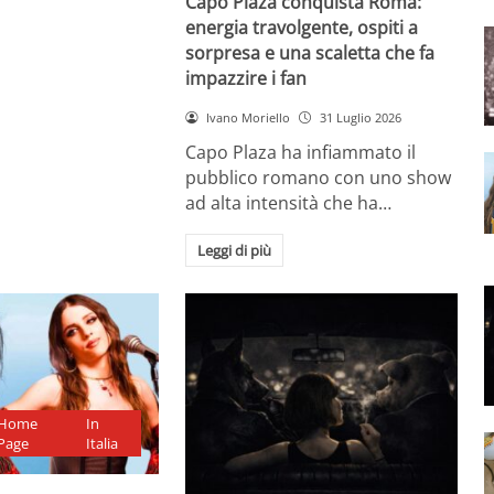
Capo Plaza conquista Roma:
energia travolgente, ospiti a
sorpresa e una scaletta che fa
impazzire i fan
Ivano Moriello
31 Luglio 2026
Capo Plaza ha infiammato il
pubblico romano con uno show
ad alta intensità che ha…
Leggi di più
Home
In
Page
Italia