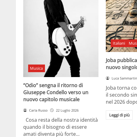
Italiani
Mus
Joba pubblica
nuovo singol
Musica
Luca Sammarti
“Odio” sengna il ritorno di
Joba torna co
Giuseppe Condello verso un
il secondo si
nuovo capitolo musicale
nel 2026 dopo
Carla Russo
22 Luglio 2026
Leggi di più
Cosa resta della nostra identità
quando il bisogno di essere
amati diventa più forte…