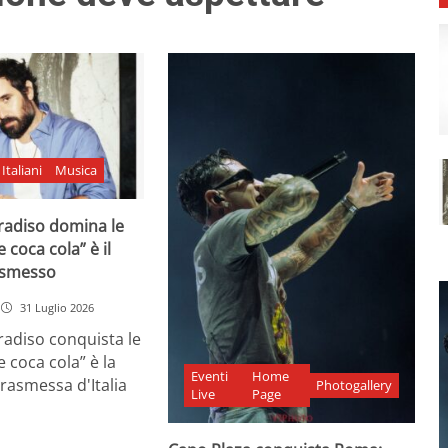
Italiani
Musica
adiso domina le
e coca cola” è il
asmesso
31 Luglio 2026
diso conquista le
e coca cola” è la
Eventi
Home
rasmessa d'Italia
Photogallery
Live
Page