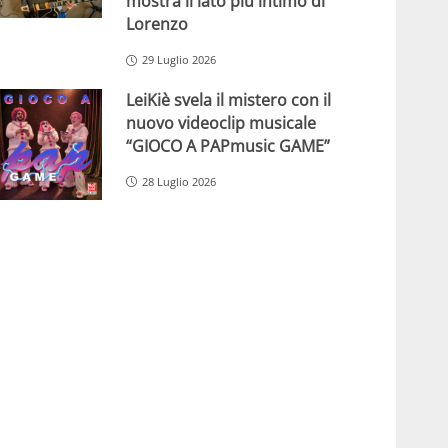
mostra il lato più intimo di
Lorenzo
29 Luglio 2026
LeiKiè svela il mistero con il
nuovo videoclip musicale
“GIOCO A PAPmusic GAME”
28 Luglio 2026