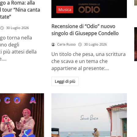
go a Roma: alla
il tour “Nina canta
Musica
state”
Recensione di “Odio” nuovo
30 Luglio 2026
singolo di Giuseppe Condello
go torna nella
uno degli
Carla Russo
30 Luglio 2026
più attesi della
Un titolo che pesa, una scrittura
e.…
che scava e un tema che
appartiene al presente:…
Leggi di più