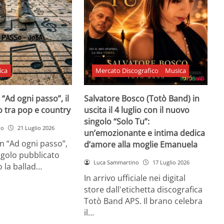
ica
Mercato Discografico
Musica
 “Ad ogni passo”, il
Salvatore Bosco (Totò Band) in
o tra pop e country
uscita il 4 luglio con il nuovo
singolo “Solo Tu”:
no
21 Luglio 2026
un’emozionante e intima dedica
n “Ad ogni passo”,
d’amore alla moglie Emanuela
ngolo pubblicato
Luca Sammartino
17 Luglio 2026
 la ballad…
In arrivo ufficiale nei digital
store dall'etichetta discografica
Totò Band APS. Il brano celebra
il…