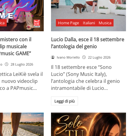
ica
Home Page
Italiani
Musica
l mistero con il
Lucio Dalla, esce il 18 settembre
lip musicale
l’antologia del genio
Pmusic GAME”
Ivano Moriello
22 Luglio 2026
no
28 Luglio 2026
Il 18 settembre esce “Sono
ttica LeiKiè svela il
Lucio” (Sony Music Italy),
l nuovo videoclip
l’antologia che celebra il genio
oco a PAPmusic…
intramontabile di Lucio…
Leggi di più