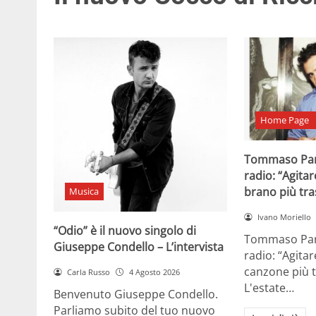
Home Page
Tommaso Par
radio: “Agitar
brano più tr
Musica
Ivano Moriello
“Odio” è il nuovo singolo di
Tommaso Para
Giuseppe Condello – L’intervista
radio: “Agitar
canzone più t
Carla Russo
4 Agosto 2026
L'estate…
Benvenuto Giuseppe Condello.
Parliamo subito del tuo nuovo