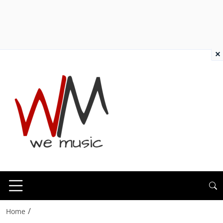
×
/
Home