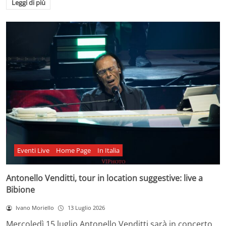
Leggi di più
Eventi Live
Home Page
In Italia
Antonello Venditti, tour in location suggestive: live a
Bibione
Ivano Moriello
13 Luglio 2026
Mercoledì 15 luglio Antonello Venditti sarà in concerto