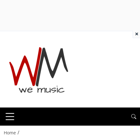
×
/
Home