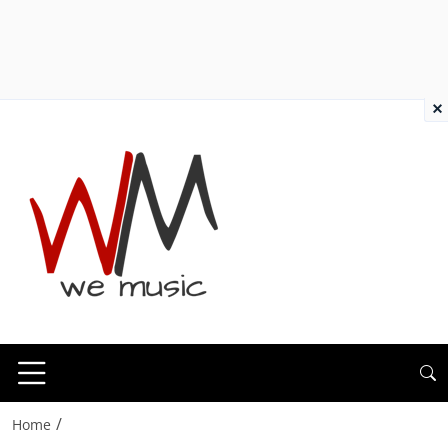
×
/
Home