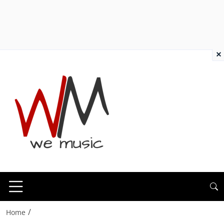
×
/
Home