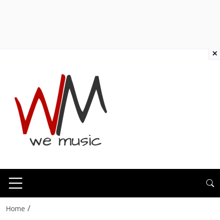
×
/
Home