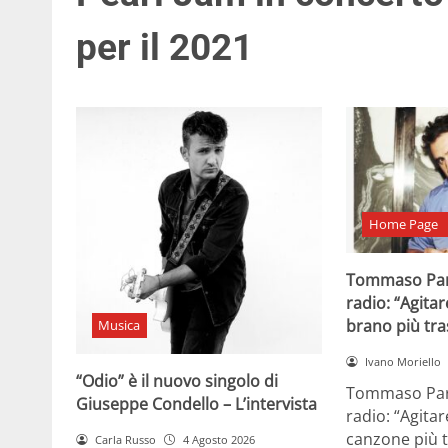
per il 2021
Home Page
Tommaso Par
radio: “Agitar
brano più tr
Musica
Ivano Moriello
“Odio” è il nuovo singolo di
Tommaso Para
Giuseppe Condello – L’intervista
radio: “Agitar
canzone più t
Carla Russo
4 Agosto 2026