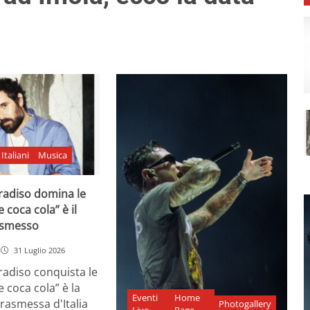
Italiani
Musica
adiso domina le
e coca cola” è il
asmesso
31 Luglio 2026
diso conquista le
e coca cola” è la
Eventi
Home
rasmessa d'Italia
Photogallery