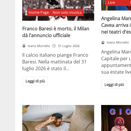
Live
Home Page
Non solo musica
Angelina Man
Cavea arriva 
Franco Baresi è morto, il Milan
nei teatri d’e
dà l’annuncio ufficiale
Ivano Moriello
Ivano Moriello
31 Luglio 2026
Angelina Man
Il calcio italiano piange Franco
Capitale per 
Baresi. Nella mattinata del 31
appuntamenti 
luglio 2026 è stato il…
sua estate liv
Leggi di più
Leggi di più