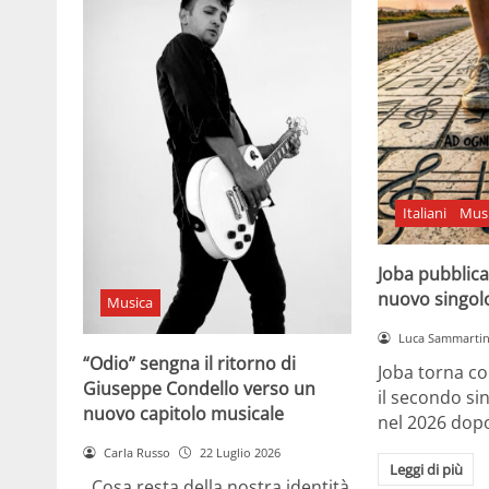
Italiani
Mus
Joba pubblica
nuovo singol
Musica
Luca Sammarti
“Odio” sengna il ritorno di
Joba torna co
Giuseppe Condello verso un
il secondo si
nuovo capitolo musicale
nel 2026 dopo
Carla Russo
22 Luglio 2026
Leggi di più
Cosa resta della nostra identità