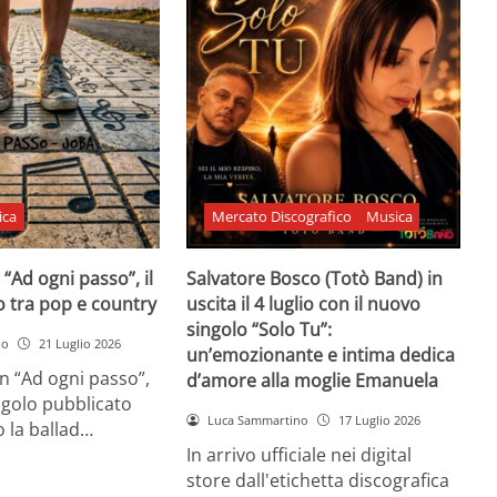
ica
Mercato Discografico
Musica
 “Ad ogni passo”, il
Salvatore Bosco (Totò Band) in
o tra pop e country
uscita il 4 luglio con il nuovo
singolo “Solo Tu”:
no
21 Luglio 2026
un’emozionante e intima dedica
n “Ad ogni passo”,
d’amore alla moglie Emanuela
ngolo pubblicato
Luca Sammartino
17 Luglio 2026
 la ballad…
In arrivo ufficiale nei digital
store dall'etichetta discografica