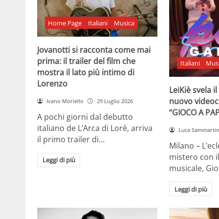
Home Page
Italiani
Musica
Jovanotti si racconta come mai
prima: il trailer del film che
Italiani
Mus
mostra il lato più intimo di
Lorenzo
LeiKiè svela i
nuovo videoc
Ivano Moriello
29 Luglio 2026
“GIOCO A PA
A pochi giorni dal debutto
italiano de L’Arca di Lorè, arriva
Luca Sammarti
il primo trailer di…
Milano – L’ecle
mistero con i
Leggi di più
musicale, Gi
Leggi di più