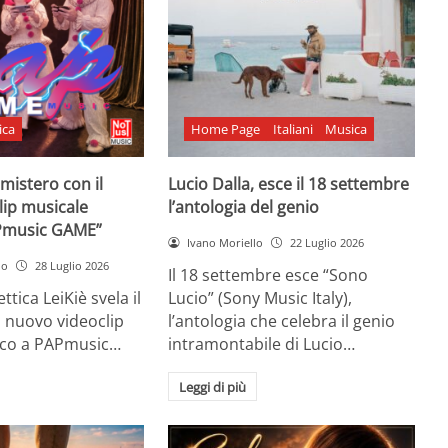
ica
Home Page
Italiani
Musica
l mistero con il
Lucio Dalla, esce il 18 settembre
lip musicale
l’antologia del genio
Pmusic GAME”
Ivano Moriello
22 Luglio 2026
no
28 Luglio 2026
Il 18 settembre esce “Sono
ttica LeiKiè svela il
Lucio” (Sony Music Italy),
l nuovo videoclip
l’antologia che celebra il genio
oco a PAPmusic…
intramontabile di Lucio…
Leggi di più