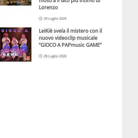
mostra il lato più intimo di
Lorenzo
29 Luglio 2026
LeiKiè svela il mistero con il
nuovo videoclip musicale
“GIOCO A PAPmusic GAME”
28 Luglio 2026