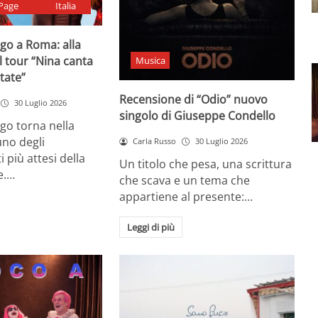
Page
Italia
go a Roma: alla
il tour “Nina canta
Musica
state”
Recensione di “Odio” nuovo
30 Luglio 2026
singolo di Giuseppe Condello
go torna nella
uno degli
Carla Russo
30 Luglio 2026
più attesi della
Un titolo che pesa, una scrittura
e.…
che scava e un tema che
appartiene al presente:…
Leggi di più