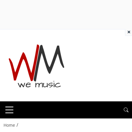
×
/
Home