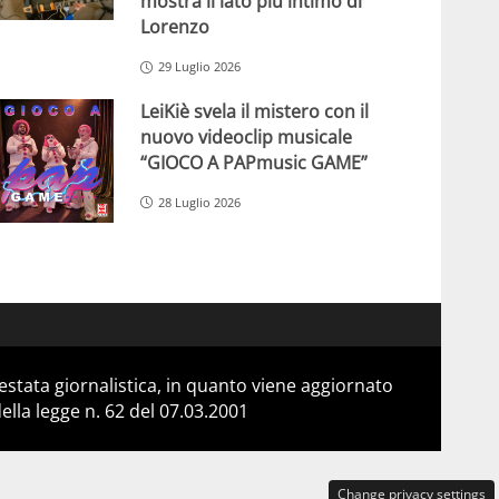
mostra il lato più intimo di
Lorenzo
29 Luglio 2026
LeiKiè svela il mistero con il
nuovo videoclip musicale
“GIOCO A PAPmusic GAME”
28 Luglio 2026
stata giornalistica, in quanto viene aggiornato
lla legge n. 62 del 07.03.2001
Change privacy settings