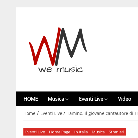
HOME
Musica
Eventi Live
Video
/
/
Home
Eventi Live
Tamino, il giovane cantautore di Ha
Eventi Live
Home Page
In Italia
Musica
Stranieri